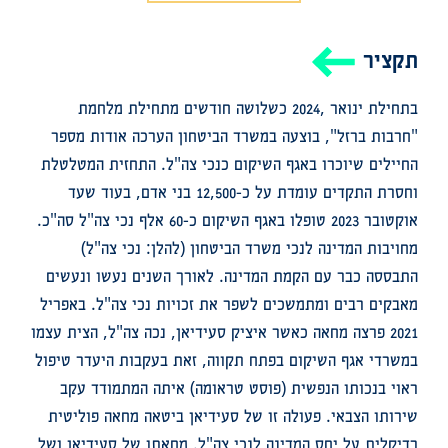
תקציר
בתחילת ינואר ,2024 כשלושה חודשים מתחילת מלחמת
"חרבות ברזל", בוצעה במשרד הביטחון הערכה אודות מספר
החיילים שיוכרו באגף השיקום כנכי צה"ל. התחזית המטלטלת
וחסרת התקדים עומדת על כ-12,500 בני אדם, בעוד שעד
אוקטובר 2023 טופלו באגף השיקום כ-60 אלף נכי צה"ל סה"כ.
מחויבות המדינה לנכי משרד הביטחון (להלן: נכי צה"ל)
התבססה כבר עם הקמת המדינה. לאורך השנים נעשו ונעשים
מאבקים רבים ומתמשכים לשפר את זכויות נכי צה"ל. באפריל
2021 פרצה מחאה כאשר איציק סעידיאן, נכה צה"ל, הצית עצמו
במשרדי אגף השיקום בפתח תקווה, זאת בעקבות היעדר טיפול
ראוי בנכותו הנפשית (פוסט טראומה) איתה המתמודד עקב
שירותו הצבאי.
פעולה זו של סעידיאן ביטאה מחאה פוליטית
רדיקלית על יחס המדינה לנכי צה"ל. מחאתו של סעידיאן ושל