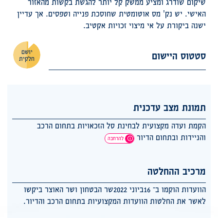
שיקום שודרג ומציע ממשק קל יותר להגשת בקשות מהאזור
האישי. יש נק' מס אוטומטית שחוסכת פנייה וטפסים. אך עדיין
ישנה ביקורת על אי מיצוי זכויות אקטיב.
יושם
סטטוס היישום
חלקית
תמונת מצב עדכנית
הקמת ועדה מקצועית לבחינת סל הזכאויות בתחום הרכב
והניידות ובתחום הדיור
להרחבה
מרכיב ההחלטה
הוועדות הוקמו ב־ 16ביוני 2022שר הבטחון ושר האוצר ביקשו
לאשר את החלטות הוועדות המקצועיות בתחום הרכב והדיור.