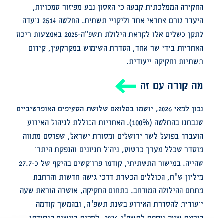
החקירה הממלכתית קבעה כי האסון נבע מפיזור סמכויות,
היעדר גורם אחראי אחד וליקויי תשתית
.
החלטה 2514 נועדה
לתקן כשלים אלו לקראת הילולת תשפ"ה-2025 באמצעות ריכוז
האחריות בידי שר אחד, הסדרת השימוש במקרקעין, קידום
תשתיות וחקיקה ייעודית.
מה קורה עם זה
נכון למאי 2026, יושמו במלואם שלושת הסעיפים האופרטיביים
שנבחנו בהחלטה (100%)
.
האחריות הכוללת לניהול האירוע
הועברה בפועל לשר ירושלים ומסורת ישראל, שפרסם מתווה
מוסדר שכלל מערך כרטוס, ניהול חניונים והנפקת היתרי
שהייה
.
במישור התשתיתי, קודמו פרויקטים בהיקף של כ-27.7
מיליון ש"ח, הכוללים הכשרת דרכי גישה חדשות והרחבת
מתחם ההילולה המורחב
.
בתחום החקיקה, אושרה הוראת שעה
ייעודית להסדרת האירוע בשנת תשפ"ה, ובהמשך קודמה
הוראת שעה נוספת לתשפ"ו-2026
.
למרות היישום הנקודתי