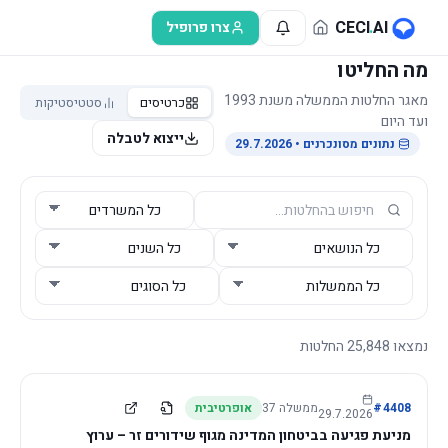
לג לתוכן הראשי
CECI
.
AI
צרו פרופיל
מה החליטו
מאגר החלטות הממשלה משנת 1993
כרטיסים
סטטיסטיקות
ועד היום
ייצוא לטבלה
נתונים מסונכרנים
• 29.7.2026
נמצאו
25,848
החלטות
4408
#
ממשלה
37
אופרטיבית
29.7.2026
מניעת פגיעה בביטחון המדינה מגוף שידורים זר – ערוץ