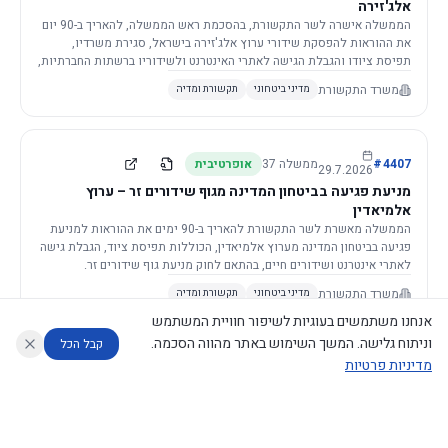
אלג'זירה
הממשלה אישרה לשר התקשורת, בהסכמת ראש הממשלה, להאריך ב-90 יום
את ההוראות להפסקת שידורי ערוץ אלג'זירה בישראל, סגירת משרדיו,
תפיסת ציודו והגבלת הגישה לאתרי האינטרנט ולשידוריו ברשתות החברתיות,
וזאת בשל פגיעה ממשית בביטחון המדינה.
משרד התקשורת
מדיני ביטחוני
תקשורת ומדיה
4407
#
ממשלה
37
אופרטיבית
29.7.2026
מניעת פגיעה בביטחון המדינה מגוף שידורים זר – ערוץ
אלמיאדין
הממשלה מאשרת לשר התקשורת להאריך ב-90 ימים את ההוראות למניעת
פגיעה בביטחון המדינה מערוץ אלמיאדין, הכוללות תפיסת ציוד, הגבלת גישה
לאתרי אינטרנט ושידורים חיים, בהתאם לחוק מניעת גוף שידורים זר.
משרד התקשורת
מדיני ביטחוני
תקשורת ומדיה
אנחנו משתמשים בעוגיות לשיפור חוויית המשתמש
וניתוח גלישה. המשך השימוש באתר מהווה הסכמה.
קבל הכל
מדיניות פרטיות
4421
#
ממשלה
37
אופרטיבית
26.7.2026
העתקת תשתית תקשורת פסיבית במסגרת קידום מיזמי
עוזר לחוקר
מנתח החלטות ממשלה
מנתח מדיניות
מה החליטו
דוחות המוניטור
תשתית
הממשלה מטילה על שרי האוצר והתקשורת לקדם תיקון לחוק לקידום
נגישות
|
פרטיות
|
CECI.AI
2026
©