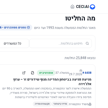
לג לתוכן הראשי
CECI
.
AI
מה החליטו
מאגר החלטות הממשלה משנת 1993 ועד היום
נתונים מסונכרנים
• 29.7.2026
נמצאו
25,848
החלטות
4408
#
ממשלה
37
אופרטיבית
29.7.2026
מניעת פגיעה בביטחון המדינה מגוף שידורים זר – ערוץ
אלג'זירה
הממשלה אישרה לשר התקשורת, בהסכמת ראש הממשלה, להאריך ב-90 יום
את ההוראות להפסקת שידורי ערוץ אלג'זירה בישראל, סגירת משרדיו,
תפיסת ציודו והגבלת הגישה לאתרי האינטרנט ולשידוריו ברשתות
החברתיות, וזאת בשל פגיעה ממשית בביטחון המדינה.
משרד התקשורת
מדיני ביטחוני
תקשורת ומדיה