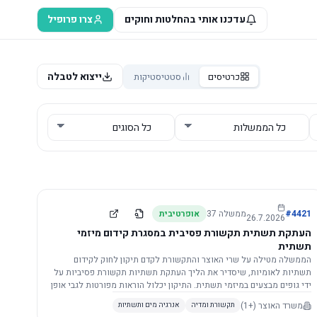
עדכנו אותי בהחלטות וחוקים
צרו פרופיל
ייצוא לטבלה
כרטיסים
סטטיסטיקות
4421
#
ממשלה
37
אופרטיבית
26.7.2026
העתקת תשתית תקשורת פסיבית במסגרת קידום מיזמי
תשתית
הממשלה מטילה על שרי האוצר והתקשורת לקדם תיקון לחוק לקידום
תשתיות לאומיות, שיסדיר את הליך העתקת תשתיות תקשורת פסיביות על
ידי גופים מבצעים במיזמי תשתית. התיקון יכלול הוראות מפורטות לגבי אופן
הביצוע, התייעצות עם ספקים מורשים, מועדי הודעות, תשלום עלויות
משרד האוצר
(+1)
תקשורת ומדיה
אנרגיה מים ותשתיות
לספקים, ודרישות לקבלנים מוסמכים, במטרה לייעל את קידום מיזמי