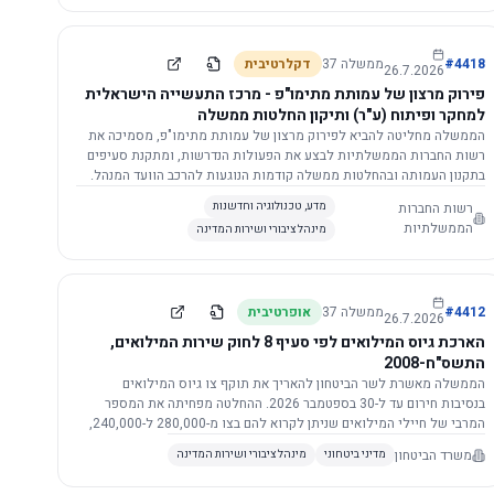
התשתית.
4418
#
ממשלה
37
דקלרטיבית
26.7.2026
פירוק מרצון של עמותת מתימו"פ - מרכז התעשייה הישראלית
למחקר ופיתוח (ע"ר) ותיקון החלטות ממשלה
הממשלה מחליטה להביא לפירוק מרצון של עמותת מתימו"פ, מסמיכה את
רשות החברות הממשלתיות לבצע את הפעולות הנדרשות, ומתקנת סעיפים
בתקנון העמותה ובהחלטות ממשלה קודמות הנוגעות להרכב הוועד המנהל.
רשות החברות
מדע, טכנולוגיה וחדשנות
הממשלתיות
מינהל ציבורי ושירות המדינה
4412
#
ממשלה
37
אופרטיבית
26.7.2026
הארכת גיוס המילואים לפי סעיף 8 לחוק שירות המילואים,
התשס"ח-2008
הממשלה מאשרת לשר הביטחון להאריך את תוקף צו גיוס המילואים
בנסיבות חירום עד ל-30 בספטמבר 2026. ההחלטה מפחיתה את המספר
המרבי של חיילי המילואים שניתן לקרוא להם בצו מ-280,000 ל-240,000,
ומסמיכה גורמים צבאיים לקרוא לחיילים לשירות תוך הגדרת תנאים לגיוס
משרד הביטחון
מדיני ביטחוני
מינהל ציבורי ושירות המדינה
חוזר.