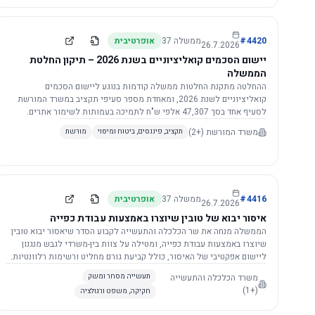
4420
#
ממשלה
37
אופרטיבית
26.7.2026
יישום הסכמים קואליציוניים בשנת 2026 – תיקון החלטת
הממשלה
ההחלטה מתקנת החלטות ממשלה קודמות בנוגע ליישום הסכמים
קואליציוניים לשנת 2026, ומאחדת מספר סעיפי תקציב במשרד המורשת
לסעיף אחד בסך 47,307 אלפי ש"ח לתמיכה בעמותות לשימור אתרים.
הסכום יופחת ב-3%, ויישום ההחלטה מותנה בקבלת חוות דעת מקצועית
משרד המורשת
(+2)
תקציב, פיננסים, ביטוח ומיסוי
מורשת
ומשפטית מהמשרד הרלוונטי, תוך הקפדה על נהלים קיימים ומניעת כפל
תקצוב. בנוסף, כל שינוי בסכומים הכוללים להסכמים קואליציוניים יגרור
הפחתה יחסית בסכום זה.
4416
#
ממשלה
37
אופרטיבית
26.7.2026
איסור יבוא של טובין שיוצרו באמצעות עבודת כפייה
הממשלה מנחה את שר הכלכלה והתעשייה לקבוע הסדר שיאסור יבוא טובין
שיוצרו באמצעות עבודת כפייה, ומטילה על צוות בין-משרדי לגבש מנגנון
ליישום אפקטיבי של האיסור, כולל קביעת גורם מחליט ורשימות רלוונטיות.
משרד הכלכלה והתעשייה
תעשייה מסחר ומשק
(+1)
חקיקה, משפט ורגולציה