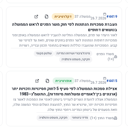
4419
#
ממשלה
37
דקלרטיבית
26.7.2026
העברת סמכויות הנתונות לפי חוק משר הפנים לראש הממשלה
בנושאים דחופים
לאור היעדר שר פנים, הממשלה החליטה להעביר לראש הממשלה באופן זמני
סמכויות דחופות הנתונות לשר הפנים בחוקים שונים, וזאת עד למינוי שר
קבוע. הסמכויות שהועברו כוללות נושאים בתחומי תכנון ובנייה, רשויות
מקומיות, כניסה לישראל, הסדרת מקומות רחצה ועוד, וההחלטה תובא
משרד הפנים
מינהל ציבורי ושירות המדינה
שלטון מקומי
לאישור הכנסת. עם מינוי שר פנים, הסמכויות יחזרו אליו אוטומטית.
(+1)
חקיקה, משפט ורגולציה
4415
#
ממשלה
37
אופרטיבית
26.7.2026
אצילת סמכות הממשלה לפי סעיף 5 לחוק חסינויות וזכויות יתר
(ארגונים בין־לאומיים ומשלחות מיוחדות), התשמ"ג–1983
לוועדת השרים לענייני ביטחון לאומי
הממשלה אצלה לוועדת השרים לענייני ביטחון לאומי את הסמכות לאשר צו
חסינויות וזכויות יתר, שיוציא שר החוץ, למועצת השלום וגופי המשנה שלה,
וזאת מטעמים של ביטחון המדינה ויחסי החוץ שלה.
משרד החוץ
(+1)
מדיני ביטחוני
חקיקה, משפט ורגולציה