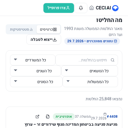
לג לתוכן הראשי
CECI
.
AI
צרו פרופיל
מה החליטו
מאגר החלטות הממשלה משנת 1993
כרטיסים
סטטיסטיקות
ועד היום
ייצוא לטבלה
נתונים מסונכרנים
• 29.7.2026
נמצאו
25,848
החלטות
4408
#
ממשלה
37
אופרטיבית
29.7.2026
מניעת פגיעה בביטחון המדינה מגוף שידורים זר – ערוץ