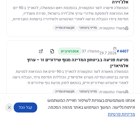
אלג'זירה
הממשלה אישרה לשר התקשורת, בהסכמת ראש הממשלה, להאריך ב-90 יום
את ההוראות להפסקת שידורי ערוץ אלג'זירה בישראל, סגירת משרדיו,
תפיסת ציודו והגבלת הגישה לאתרי האינטרנט ולשידוריו ברשתות החברתיות,
וזאת בשל פגיעה ממשית בביטחון המדינה.
משרד התקשורת
מדיני ביטחוני
תקשורת ומדיה
4407
#
ממשלה
37
אופרטיבית
29.7.2026
מניעת פגיעה בביטחון המדינה מגוף שידורים זר – ערוץ
אלמיאדין
הממשלה מאשרת לשר התקשורת להאריך ב-90 ימים את ההוראות למניעת
פגיעה בביטחון המדינה מערוץ אלמיאדין, הכוללות תפיסת ציוד, הגבלת גישה
לאתרי אינטרנט ושידורים חיים, בהתאם לחוק מניעת גוף שידורים זר.
משרד התקשורת
מדיני ביטחוני
תקשורת ומדיה
אנחנו משתמשים בעוגיות לשיפור חוויית המשתמש
וניתוח גלישה. המשך השימוש באתר מהווה הסכמה.
קבל הכל
מדיניות פרטיות
4421
#
ממשלה
37
אופרטיבית
26.7.2026
העתקת תשתית תקשורת פסיבית במסגרת קידום מיזמי
עוזר לחוקר
מנתח החלטות ממשלה
מנתח מדיניות
מה החליטו
דוחות המוניטור
תשתית
הממשלה מטילה על שרי האוצר והתקשורת לקדם תיקון לחוק לקידום
נגישות
|
פרטיות
|
CECI.AI
2026
©