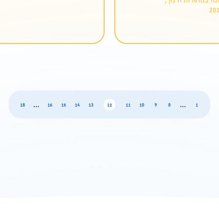
…
…
page
page
page
page
page
page
page
page
page
page
page
18
16
15
14
13
12
11
10
9
8
1