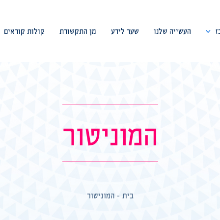
ז
העשייה שלנו
שער לידע
מן התקשורת
קולות קוראים
דבר המייסד
צוות המרכז
ועד מנהל
המוניטור
פורום מומחים
שיתופי פעולה
בית
-
המוניטור