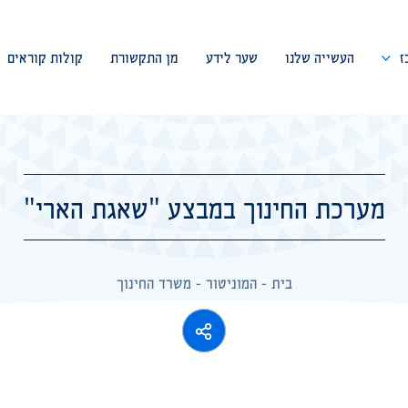
ז
העשייה שלנו
שער לידע
מן התקשורת
קולות קוראים
דבר המייסד
צוות המרכז
מערכת החינוך במבצע "שאגת הארי"
ועד מנהל
פורום מומחים
בית
-
המוניטור
-
משרד החינוך
שיתופי פעולה