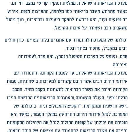
מערכת הבריאות הישראלית ממלאת תפקיד קריטי במצבי חירום.
כאשר מתרחש משבר בריאותי כמו מלחמה, התפרצות מגפה, אירוע
רב נפגעים ועוד, היא נדרשת לתפקד ביעילות ובמהירות, תוך ניהול
משאבים חכם ושמירה על איכות הטיפול.
יכולתה של המערכת להתמודד עם אתגרים בלתי צפויים, כגון חולים
רבים במקביל, מחסור בציוד ובכוח
אדם, ועומס על מערכות הטיפול הנמרץ, היא מדד לעמידותה
ואיכותה.
מערכת הבריאות הישראלית, עד למגפת הקורונה, התמודדה עם
אירועי חירום רבים אשר רובם קשורים למערכות ביטחוניות. מגפת
הקורונה חייבה את משרד הבריאות להשתנות בקצב מהיר. המצב
הבלתי צפוי, העולם המשתנה,והאתגרים הבריאותיים החדשים חייבו
גישה חדשנית ומתקדמת. "הקפיצה האבולוציונית" ביכולתה של
המערכת לנהל אירועי חירום התרחשה במהלך המגפה, כאשר היא
הוכיחה את יכולתן של קופות החולים לנהל את הקהילות המקומיות
וחייבה את משרד הבריאות להתמודד עם מציאות של חוסר וודאות,