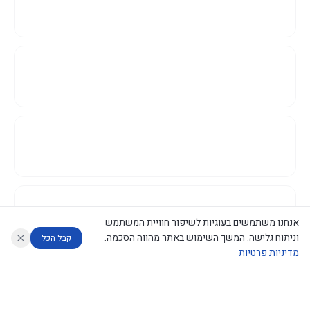
אנחנו משתמשים בעוגיות לשיפור חוויית המשתמש
וניתוח גלישה. המשך השימוש באתר מהווה הסכמה.
קבל הכל
מדיניות פרטיות
עוזר לחוקר
מנתח החלטות ממשלה
מנתח מדיניות
מה החליטו
דוחות המוניטור
נגישות
|
פרטיות
|
CECI.AI
2026
©