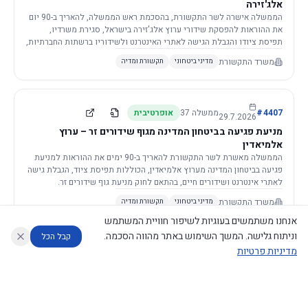
אלג'זירה
הממשלה אישרה לשר התקשורת, בהסכמת ראש הממשלה, להאריך ב-90 יום
את ההוראות להפסקת שידורי ערוץ אלג'זירה בישראל, סגירת משרדיו,
תפיסת ציודו והגבלת הגישה לאתרי האינטרנט ולשידוריו ברשתות החברתיות,
וזאת בשל פגיעה ממשית בביטחון המדינה.
משרד התקשורת
מדיני ביטחוני
תקשורת ומדיה
4407
#
ממשלה
37
אופרטיבית
29.7.2026
מניעת פגיעה בביטחון המדינה מגוף שידורים זר – ערוץ
אלמיאדין
הממשלה מאשרת לשר התקשורת להאריך ב-90 ימים את ההוראות למניעת
פגיעה בביטחון המדינה מערוץ אלמיאדין, הכוללות תפיסת ציוד, הגבלת גישה
לאתרי אינטרנט ושידורים חיים, בהתאם לחוק מניעת גוף שידורים זר.
משרד התקשורת
מדיני ביטחוני
תקשורת ומדיה
אנחנו משתמשים בעוגיות לשיפור חוויית המשתמש
וניתוח גלישה. המשך השימוש באתר מהווה הסכמה.
קבל הכל
מדיניות פרטיות
4421
#
ממשלה
37
אופרטיבית
26.7.2026
העתקת תשתית תקשורת פסיבית במסגרת קידום מיזמי
עוזר לחוקר
מנתח החלטות ממשלה
מנתח מדיניות
מה החליטו
דוחות המוניטור
תשתית
הממשלה מטילה על שרי האוצר והתקשורת לקדם תיקון לחוק לקידום
נגישות
|
פרטיות
|
CECI.AI
2026
©