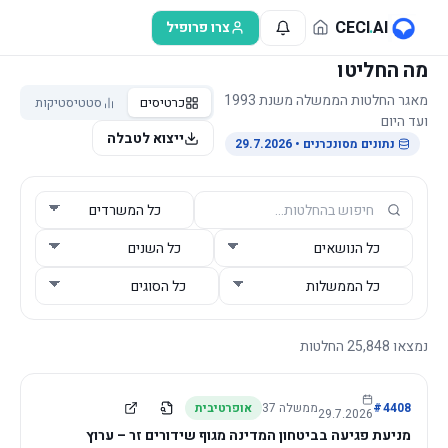
לג לתוכן הראשי
CECI
.
AI
צרו פרופיל
מה החליטו
מאגר החלטות הממשלה משנת 1993
כרטיסים
סטטיסטיקות
ועד היום
ייצוא לטבלה
נתונים מסונכרנים
• 29.7.2026
נמצאו
25,848
החלטות
4408
#
ממשלה
37
אופרטיבית
29.7.2026
מניעת פגיעה בביטחון המדינה מגוף שידורים זר – ערוץ