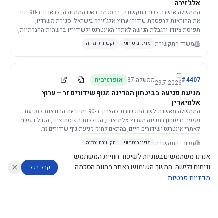
אלג'זירה
הממשלה אישרה לשר התקשורת, בהסכמת ראש הממשלה, להאריך ב-90 יום
את ההוראות להפסקת שידורי ערוץ אלג'זירה בישראל, סגירת משרדיו,
תפיסת ציודו והגבלת הגישה לאתרי האינטרנט ולשידוריו ברשתות החברתיות,
וזאת בשל פגיעה ממשית בביטחון המדינה.
משרד התקשורת
מדיני ביטחוני
תקשורת ומדיה
4407
#
ממשלה
37
אופרטיבית
29.7.2026
מניעת פגיעה בביטחון המדינה מגוף שידורים זר – ערוץ
אלמיאדין
הממשלה מאשרת לשר התקשורת להאריך ב-90 ימים את ההוראות למניעת
פגיעה בביטחון המדינה מערוץ אלמיאדין, הכוללות תפיסת ציוד, הגבלת גישה
לאתרי אינטרנט ושידורים חיים, בהתאם לחוק מניעת גוף שידורים זר.
משרד התקשורת
מדיני ביטחוני
תקשורת ומדיה
אנחנו משתמשים בעוגיות לשיפור חוויית המשתמש
וניתוח גלישה. המשך השימוש באתר מהווה הסכמה.
קבל הכל
מדיניות פרטיות
4421
#
ממשלה
37
אופרטיבית
26.7.2026
העתקת תשתית תקשורת פסיבית במסגרת קידום מיזמי
עוזר לחוקר
מנתח החלטות ממשלה
מנתח מדיניות
מה החליטו
דוחות המוניטור
תשתית
הממשלה מטילה על שרי האוצר והתקשורת לקדם תיקון לחוק לקידום
נגישות
|
פרטיות
|
CECI.AI
2026
©