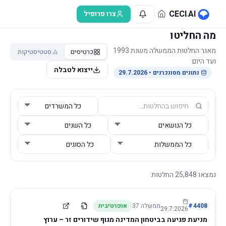
לג לתוכן הראשי
CECI
.
AI
צרו פרופיל
מה החליטו
מאגר החלטות הממשלה משנת 1993
כרטיסים
סטטיסטיקות
ועד היום
ייצוא לטבלה
נתונים מסונכרנים
• 29.7.2026
נמצאו
25,848
החלטות
4408
#
ממשלה
37
אופרטיבית
29.7.2026
מניעת פגיעה בביטחון המדינה מגוף שידורים זר – ערוץ