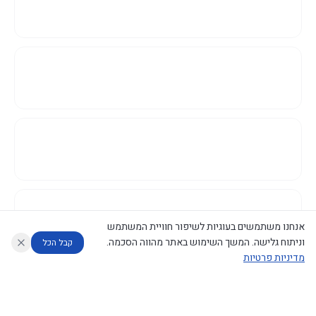
אנחנו משתמשים בעוגיות לשיפור חוויית המשתמש
וניתוח גלישה. המשך השימוש באתר מהווה הסכמה.
קבל הכל
מדיניות פרטיות
עוזר לחוקר
מנתח החלטות ממשלה
מנתח מדיניות
מה החליטו
דוחות המוניטור
נגישות
|
פרטיות
|
CECI.AI
2026
©