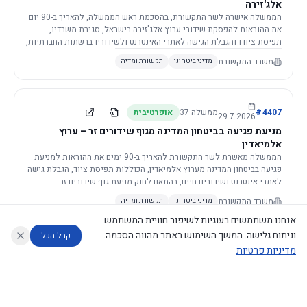
אלג'זירה
הממשלה אישרה לשר התקשורת, בהסכמת ראש הממשלה, להאריך ב-90 יום
את ההוראות להפסקת שידורי ערוץ אלג'זירה בישראל, סגירת משרדיו,
תפיסת ציודו והגבלת הגישה לאתרי האינטרנט ולשידוריו ברשתות החברתיות,
וזאת בשל פגיעה ממשית בביטחון המדינה.
משרד התקשורת
מדיני ביטחוני
תקשורת ומדיה
4407
#
ממשלה
37
אופרטיבית
29.7.2026
מניעת פגיעה בביטחון המדינה מגוף שידורים זר – ערוץ
אלמיאדין
הממשלה מאשרת לשר התקשורת להאריך ב-90 ימים את ההוראות למניעת
פגיעה בביטחון המדינה מערוץ אלמיאדין, הכוללות תפיסת ציוד, הגבלת גישה
לאתרי אינטרנט ושידורים חיים, בהתאם לחוק מניעת גוף שידורים זר.
משרד התקשורת
מדיני ביטחוני
תקשורת ומדיה
אנחנו משתמשים בעוגיות לשיפור חוויית המשתמש
וניתוח גלישה. המשך השימוש באתר מהווה הסכמה.
קבל הכל
מדיניות פרטיות
4421
#
ממשלה
37
אופרטיבית
26.7.2026
העתקת תשתית תקשורת פסיבית במסגרת קידום מיזמי
עוזר לחוקר
מנתח החלטות ממשלה
מנתח מדיניות
מה החליטו
דוחות המוניטור
תשתית
הממשלה מטילה על שרי האוצר והתקשורת לקדם תיקון לחוק לקידום
נגישות
|
פרטיות
|
CECI.AI
2026
©