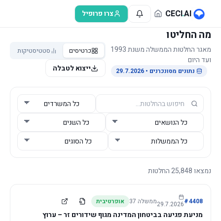
לג לתוכן הראשי
CECI
.
AI
צרו פרופיל
מה החליטו
מאגר החלטות הממשלה משנת 1993
כרטיסים
סטטיסטיקות
ועד היום
ייצוא לטבלה
נתונים מסונכרנים
• 29.7.2026
נמצאו
25,848
החלטות
4408
#
ממשלה
37
אופרטיבית
29.7.2026
מניעת פגיעה בביטחון המדינה מגוף שידורים זר – ערוץ