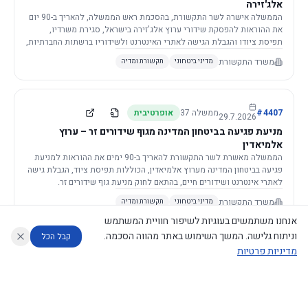
אלג'זירה
הממשלה אישרה לשר התקשורת, בהסכמת ראש הממשלה, להאריך ב-90 יום
את ההוראות להפסקת שידורי ערוץ אלג'זירה בישראל, סגירת משרדיו,
תפיסת ציודו והגבלת הגישה לאתרי האינטרנט ולשידוריו ברשתות החברתיות,
וזאת בשל פגיעה ממשית בביטחון המדינה.
משרד התקשורת
מדיני ביטחוני
תקשורת ומדיה
4407
#
ממשלה
37
אופרטיבית
29.7.2026
מניעת פגיעה בביטחון המדינה מגוף שידורים זר – ערוץ
אלמיאדין
הממשלה מאשרת לשר התקשורת להאריך ב-90 ימים את ההוראות למניעת
פגיעה בביטחון המדינה מערוץ אלמיאדין, הכוללות תפיסת ציוד, הגבלת גישה
לאתרי אינטרנט ושידורים חיים, בהתאם לחוק מניעת גוף שידורים זר.
משרד התקשורת
מדיני ביטחוני
תקשורת ומדיה
אנחנו משתמשים בעוגיות לשיפור חוויית המשתמש
וניתוח גלישה. המשך השימוש באתר מהווה הסכמה.
קבל הכל
מדיניות פרטיות
4421
#
ממשלה
37
אופרטיבית
26.7.2026
העתקת תשתית תקשורת פסיבית במסגרת קידום מיזמי
עוזר לחוקר
מנתח החלטות ממשלה
מנתח מדיניות
מה החליטו
דוחות המוניטור
תשתית
הממשלה מטילה על שרי האוצר והתקשורת לקדם תיקון לחוק לקידום
נגישות
|
פרטיות
|
CECI.AI
2026
©