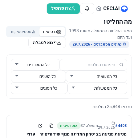
לג לתוכן הראשי
CECI
.
AI
צרו פרופיל
מה החליטו
מאגר החלטות הממשלה משנת 1993
כרטיסים
סטטיסטיקות
ועד היום
ייצוא לטבלה
נתונים מסונכרנים
• 29.7.2026
נמצאו
25,848
החלטות
4408
#
ממשלה
37
אופרטיבית
29.7.2026
מניעת פגיעה בביטחון המדינה מגוף שידורים זר – ערוץ