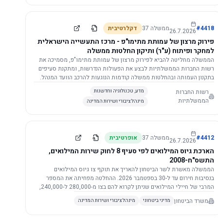
התשתית.
4418
#
ממשלה
37
דקלרטיבית
26.7.2026
פירוק מרצון של עמותת מתימו"פ - מרכז התעשייה הישראלית
למחקר ופיתוח (ע"ר) ותיקון החלטות ממשלה
הממשלה מחליטה להביא לפירוק מרצון של עמותת מתימו"פ, מסמיכה את
רשות החברות הממשלתיות לבצע את הפעולות הנדרשות, ומתקנת סעיפים
בתקנון העמותה ובהחלטות ממשלה קודמות הנוגעות להרכב הוועד המנהל.
רשות החברות
מדע, טכנולוגיה וחדשנות
הממשלתיות
מינהל ציבורי ושירות המדינה
4412
#
ממשלה
37
אופרטיבית
26.7.2026
הארכת גיוס המילואים לפי סעיף 8 לחוק שירות המילואים,
התשס"ח-2008
הממשלה מאשרת לשר הביטחון להאריך את תוקף צו גיוס המילואים
בנסיבות חירום עד ל-30 בספטמבר 2026. ההחלטה מפחיתה את המספר
המרבי של חיילי המילואים שניתן לקרוא להם בצו מ-280,000 ל-240,000,
ומסמיכה גורמים צבאיים לקרוא לחיילים לשירות תוך הגדרת תנאים לגיוס
משרד הביטחון
מדיני ביטחוני
מינהל ציבורי ושירות המדינה
חוזר.