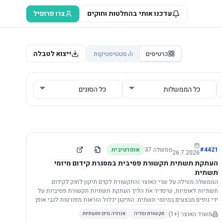
עדכנו אותי בהחלטות וחוקים
צרו פרופיל
ייצוא לטבלה
כרטיסים
סטטיסטיקות
4421
#
ממשלה
37
אופרטיבית
26.7.2026
העתקת תשתית תקשורת פסיבית במסגרת קידום מיזמי
תשתית
הממשלה מטילה על שרי האוצר והתקשורת לקדם תיקון לחוק לקידום
תשתיות לאומיות, שיסדיר את הליך העתקת תשתיות תקשורת פסיביות על
ידי גופים מבצעים במיזמי תשתית. התיקון יכלול הוראות מפורטות לגבי אופן
הביצוע, התייעצות עם ספקים מורשים, מועדי הודעות, תשלום עלויות
משרד האוצר
(+1)
תקשורת ומדיה
אנרגיה מים ותשתיות
לספקים, ודרישות לקבלנים מוסמכים, במטרה לייעל את קידום מיזמי