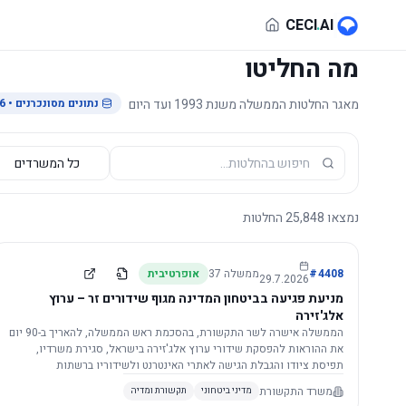
לג לתוכן הראשי
CECI
.
AI
מה החליטו
מאגר החלטות הממשלה משנת 1993 ועד היום
נתונים מסונכרנים
• 29.7.2026
נמצאו
25,848
החלטות
4408
#
ממשלה
37
אופרטיבית
29.7.2026
מניעת פגיעה בביטחון המדינה מגוף שידורים זר – ערוץ
אלג'זירה
הממשלה אישרה לשר התקשורת, בהסכמת ראש הממשלה, להאריך ב-90 יום
את ההוראות להפסקת שידורי ערוץ אלג'זירה בישראל, סגירת משרדיו,
תפיסת ציודו והגבלת הגישה לאתרי האינטרנט ולשידוריו ברשתות
החברתיות, וזאת בשל פגיעה ממשית בביטחון המדינה.
משרד התקשורת
מדיני ביטחוני
תקשורת ומדיה