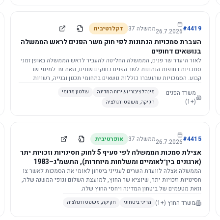
4419
#
ממשלה
37
דקלרטיבית
26.7.2026
העברת סמכויות הנתונות לפי חוק משר הפנים לראש הממשלה
בנושאים דחופים
לאור היעדר שר פנים, הממשלה החליטה להעביר לראש הממשלה באופן זמני
סמכויות דחופות הנתונות לשר הפנים בחוקים שונים, וזאת עד למינוי שר
קבוע. הסמכויות שהועברו כוללות נושאים בתחומי תכנון ובנייה, רשויות
מקומיות, כניסה לישראל, הסדרת מקומות רחצה ועוד, וההחלטה תובא
משרד הפנים
מינהל ציבורי ושירות המדינה
שלטון מקומי
לאישור הכנסת. עם מינוי שר פנים, הסמכויות יחזרו אליו אוטומטית.
(+1)
חקיקה, משפט ורגולציה
4415
#
ממשלה
37
אופרטיבית
26.7.2026
אצילת סמכות הממשלה לפי סעיף 5 לחוק חסינויות וזכויות יתר
(ארגונים בין־לאומיים ומשלחות מיוחדות), התשמ"ג–1983
לוועדת השרים לענייני ביטחון לאומי
הממשלה אצלה לוועדת השרים לענייני ביטחון לאומי את הסמכות לאשר צו
חסינויות וזכויות יתר, שיוציא שר החוץ, למועצת השלום וגופי המשנה שלה,
וזאת מטעמים של ביטחון המדינה ויחסי החוץ שלה.
משרד החוץ
(+1)
מדיני ביטחוני
חקיקה, משפט ורגולציה