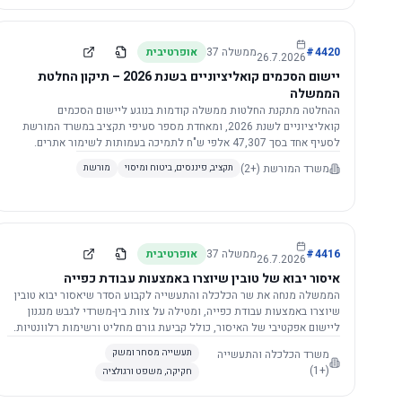
4420
#
ממשלה
37
אופרטיבית
26.7.2026
יישום הסכמים קואליציוניים בשנת 2026 – תיקון החלטת
הממשלה
ההחלטה מתקנת החלטות ממשלה קודמות בנוגע ליישום הסכמים
קואליציוניים לשנת 2026, ומאחדת מספר סעיפי תקציב במשרד המורשת
לסעיף אחד בסך 47,307 אלפי ש"ח לתמיכה בעמותות לשימור אתרים.
הסכום יופחת ב-3%, ויישום ההחלטה מותנה בקבלת חוות דעת מקצועית
משרד המורשת
(+2)
תקציב, פיננסים, ביטוח ומיסוי
מורשת
ומשפטית מהמשרד הרלוונטי, תוך הקפדה על נהלים קיימים ומניעת כפל
תקצוב. בנוסף, כל שינוי בסכומים הכוללים להסכמים קואליציוניים יגרור
הפחתה יחסית בסכום זה.
4416
#
ממשלה
37
אופרטיבית
26.7.2026
איסור יבוא של טובין שיוצרו באמצעות עבודת כפייה
הממשלה מנחה את שר הכלכלה והתעשייה לקבוע הסדר שיאסור יבוא טובין
שיוצרו באמצעות עבודת כפייה, ומטילה על צוות בין-משרדי לגבש מנגנון
ליישום אפקטיבי של האיסור, כולל קביעת גורם מחליט ורשימות רלוונטיות.
משרד הכלכלה והתעשייה
תעשייה מסחר ומשק
(+1)
חקיקה, משפט ורגולציה