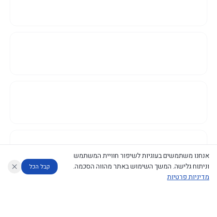
אנחנו משתמשים בעוגיות לשיפור חוויית המשתמש
וניתוח גלישה. המשך השימוש באתר מהווה הסכמה.
קבל הכל
מדיניות פרטיות
עוזר לחוקר
מנתח החלטות ממשלה
מנתח מדיניות
מה החליטו
דוחות המוניטור
נגישות
|
פרטיות
|
CECI.AI
2026
©