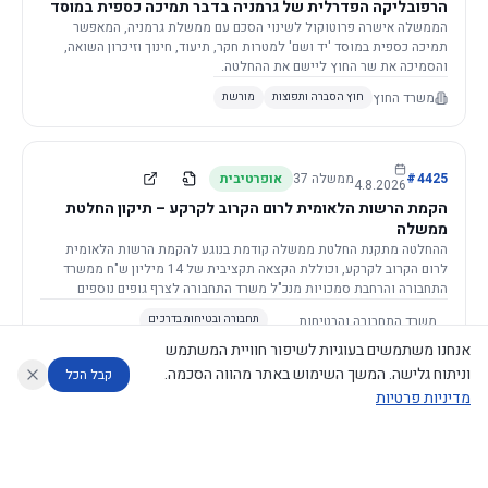
הרפובליקה הפדרלית של גרמניה בדבר תמיכה כספית במוסד
יד ושם, רשות הזיכרון לשואה ולגבורה
הממשלה אישרה פרוטוקול לשינוי הסכם עם ממשלת גרמניה, המאפשר
תמיכה כספית במוסד 'יד ושם' למטרות חקר, תיעוד, חינוך וזיכרון השואה,
והסמיכה את שר החוץ ליישם את ההחלטה.
משרד החוץ
חוץ הסברה ותפוצות
מורשת
4425
#
ממשלה
37
אופרטיבית
4.8.2026
הקמת הרשות הלאומית לרום הקרוב לקרקע – תיקון החלטת
ממשלה
ההחלטה מתקנת החלטת ממשלה קודמת בנוגע להקמת הרשות הלאומית
לרום הקרוב לקרקע, וכוללת הקצאה תקציבית של 14 מיליון ש"ח ממשרד
התחבורה והרחבת סמכויות מנכ"ל משרד התחבורה לצרף גופים נוספים
לוועדה המלווה.
משרד התחבורה והבטיחות
תחבורה ובטיחות בדרכים
בדרכים
(+1)
תקציב, פיננסים, ביטוח ומיסוי
אנחנו משתמשים בעוגיות לשיפור חוויית המשתמש
וניתוח גלישה. המשך השימוש באתר מהווה הסכמה.
קבל הכל
מדיניות פרטיות
4423
#
ממשלה
37
דקלרטיבית
30.7.2026
עוזר לחוקר
מנתח החלטות ממשלה
מנתח מדיניות
מה החליטו
דוחות המוניטור
מינויים למועצה לביקורת סרטים
הממשלה מאשרת את מינוי חמשת החברים למועצה לביקורת סרטים על ידי
נגישות
|
פרטיות
|
CECI.AI
2026
©