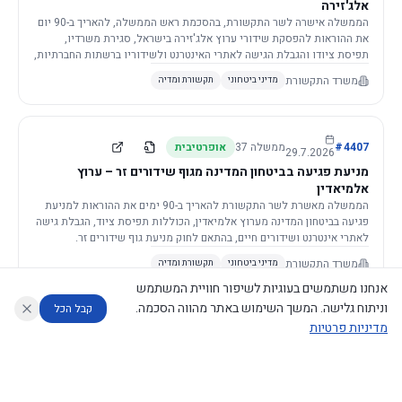
אלג'זירה
הממשלה אישרה לשר התקשורת, בהסכמת ראש הממשלה, להאריך ב-90 יום
את ההוראות להפסקת שידורי ערוץ אלג'זירה בישראל, סגירת משרדיו,
תפיסת ציודו והגבלת הגישה לאתרי האינטרנט ולשידוריו ברשתות החברתיות,
וזאת בשל פגיעה ממשית בביטחון המדינה.
משרד התקשורת
מדיני ביטחוני
תקשורת ומדיה
4407
#
ממשלה
37
אופרטיבית
29.7.2026
מניעת פגיעה בביטחון המדינה מגוף שידורים זר – ערוץ
אלמיאדין
הממשלה מאשרת לשר התקשורת להאריך ב-90 ימים את ההוראות למניעת
פגיעה בביטחון המדינה מערוץ אלמיאדין, הכוללות תפיסת ציוד, הגבלת גישה
לאתרי אינטרנט ושידורים חיים, בהתאם לחוק מניעת גוף שידורים זר.
משרד התקשורת
מדיני ביטחוני
תקשורת ומדיה
אנחנו משתמשים בעוגיות לשיפור חוויית המשתמש
וניתוח גלישה. המשך השימוש באתר מהווה הסכמה.
קבל הכל
מדיניות פרטיות
4421
#
ממשלה
37
אופרטיבית
26.7.2026
העתקת תשתית תקשורת פסיבית במסגרת קידום מיזמי
עוזר לחוקר
מנתח החלטות ממשלה
מנתח מדיניות
מה החליטו
דוחות המוניטור
תשתית
הממשלה מטילה על שרי האוצר והתקשורת לקדם תיקון לחוק לקידום
נגישות
|
פרטיות
|
CECI.AI
2026
©