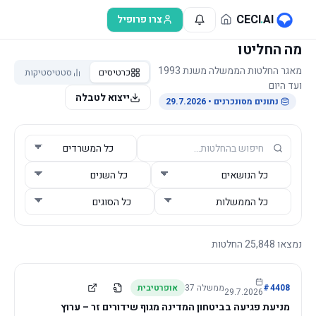
לג לתוכן הראשי
CECI
.
AI
צרו פרופיל
מה החליטו
מאגר החלטות הממשלה משנת 1993
כרטיסים
סטטיסטיקות
ועד היום
ייצוא לטבלה
נתונים מסונכרנים
• 29.7.2026
נמצאו
25,848
החלטות
4408
#
ממשלה
37
אופרטיבית
29.7.2026
מניעת פגיעה בביטחון המדינה מגוף שידורים זר – ערוץ