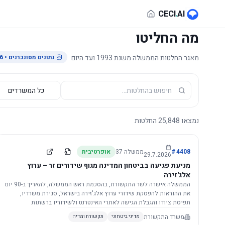
לג לתוכן הראשי
CECI
.
AI
מה החליטו
מאגר החלטות הממשלה משנת 1993 ועד היום
נתונים מסונכרנים
• 29.7.2026
נמצאו
25,848
החלטות
4408
#
ממשלה
37
אופרטיבית
29.7.2026
מניעת פגיעה בביטחון המדינה מגוף שידורים זר – ערוץ
אלג'זירה
הממשלה אישרה לשר התקשורת, בהסכמת ראש הממשלה, להאריך ב-90 יום
את ההוראות להפסקת שידורי ערוץ אלג'זירה בישראל, סגירת משרדיו,
תפיסת ציודו והגבלת הגישה לאתרי האינטרנט ולשידוריו ברשתות
החברתיות, וזאת בשל פגיעה ממשית בביטחון המדינה.
משרד התקשורת
מדיני ביטחוני
תקשורת ומדיה