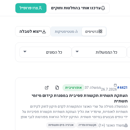
עדכנו אותי בהחלטות וחוקים
צרו פרופיל
ייצוא לטבלה
כרטיסים
סטטיסטיקות
4421
#
ממשלה
37
אופרטיבית
26.7.2026
העתקת תשתית תקשורת פסיבית במסגרת קידום מיזמי
תשתית
הממשלה מטילה על שרי האוצר והתקשורת לקדם תיקון לחוק לקידום
תשתיות לאומיות, שיסדיר את הליך העתקת תשתיות תקשורת פסיביות על
ידי גופים מבצעים במיזמי תשתית. התיקון יכלול הוראות מפורטות לגבי אופן
הביצוע, התייעצות עם ספקים מורשים, מועדי הודעות, תשלום עלויות
משרד האוצר
(+1)
תקשורת ומדיה
אנרגיה מים ותשתיות
לספקים, ודרישות לקבלנים מוסמכים, במטרה לייעל את קידום מיזמי