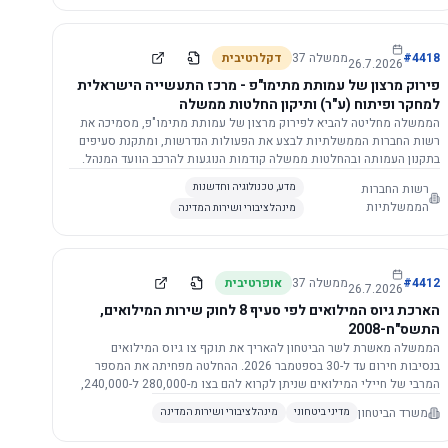
התשתית.
4418
#
ממשלה
37
דקלרטיבית
26.7.2026
פירוק מרצון של עמותת מתימו"פ - מרכז התעשייה הישראלית
למחקר ופיתוח (ע"ר) ותיקון החלטות ממשלה
הממשלה מחליטה להביא לפירוק מרצון של עמותת מתימו"פ, מסמיכה את
רשות החברות הממשלתיות לבצע את הפעולות הנדרשות, ומתקנת סעיפים
בתקנון העמותה ובהחלטות ממשלה קודמות הנוגעות להרכב הוועד המנהל.
רשות החברות
מדע, טכנולוגיה וחדשנות
הממשלתיות
מינהל ציבורי ושירות המדינה
4412
#
ממשלה
37
אופרטיבית
26.7.2026
הארכת גיוס המילואים לפי סעיף 8 לחוק שירות המילואים,
התשס"ח-2008
הממשלה מאשרת לשר הביטחון להאריך את תוקף צו גיוס המילואים
בנסיבות חירום עד ל-30 בספטמבר 2026. ההחלטה מפחיתה את המספר
המרבי של חיילי המילואים שניתן לקרוא להם בצו מ-280,000 ל-240,000,
ומסמיכה גורמים צבאיים לקרוא לחיילים לשירות תוך הגדרת תנאים לגיוס
משרד הביטחון
מדיני ביטחוני
מינהל ציבורי ושירות המדינה
חוזר.