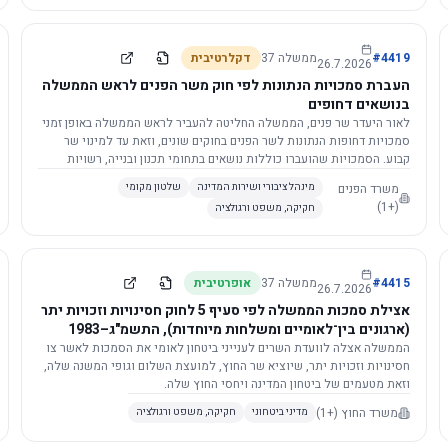
4419
#
ממשלה
37
דקלרטיבית
26.7.2026
העברת סמכויות הנתונות לפי חוק משר הפנים לראש הממשלה
בנושאים דחופים
לאור היעדר שר פנים, הממשלה החליטה להעביר לראש הממשלה באופן זמני
סמכויות דחופות הנתונות לשר הפנים בחוקים שונים, וזאת עד למינוי שר
קבוע. הסמכויות שהועברו כוללות נושאים בתחומי תכנון ובנייה, רשויות
מקומיות, כניסה לישראל, הסדרת מקומות רחצה ועוד, וההחלטה תובא
משרד הפנים
מינהל ציבורי ושירות המדינה
שלטון מקומי
לאישור הכנסת. עם מינוי שר פנים, הסמכויות יחזרו אליו אוטומטית.
(+1)
חקיקה, משפט ורגולציה
4415
#
ממשלה
37
אופרטיבית
26.7.2026
אצילת סמכות הממשלה לפי סעיף 5 לחוק חסינויות וזכויות יתר
(ארגונים בין־לאומיים ומשלחות מיוחדות), התשמ"ג–1983
לוועדת השרים לענייני ביטחון לאומי
הממשלה אצלה לוועדת השרים לענייני ביטחון לאומי את הסמכות לאשר צו
חסינויות וזכויות יתר, שיוציא שר החוץ, למועצת השלום וגופי המשנה שלה,
וזאת מטעמים של ביטחון המדינה ויחסי החוץ שלה.
משרד החוץ
(+1)
מדיני ביטחוני
חקיקה, משפט ורגולציה