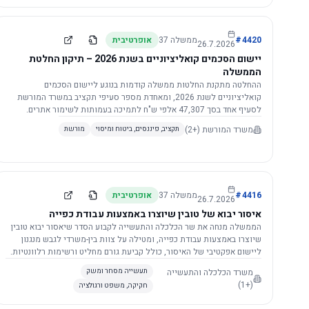
4420
#
ממשלה
37
אופרטיבית
26.7.2026
יישום הסכמים קואליציוניים בשנת 2026 – תיקון החלטת
הממשלה
ההחלטה מתקנת החלטות ממשלה קודמות בנוגע ליישום הסכמים
קואליציוניים לשנת 2026, ומאחדת מספר סעיפי תקציב במשרד המורשת
לסעיף אחד בסך 47,307 אלפי ש"ח לתמיכה בעמותות לשימור אתרים.
הסכום יופחת ב-3%, ויישום ההחלטה מותנה בקבלת חוות דעת מקצועית
משרד המורשת
(+2)
תקציב, פיננסים, ביטוח ומיסוי
מורשת
ומשפטית מהמשרד הרלוונטי, תוך הקפדה על נהלים קיימים ומניעת כפל
תקצוב. בנוסף, כל שינוי בסכומים הכוללים להסכמים קואליציוניים יגרור
הפחתה יחסית בסכום זה.
4416
#
ממשלה
37
אופרטיבית
26.7.2026
איסור יבוא של טובין שיוצרו באמצעות עבודת כפייה
הממשלה מנחה את שר הכלכלה והתעשייה לקבוע הסדר שיאסור יבוא טובין
שיוצרו באמצעות עבודת כפייה, ומטילה על צוות בין-משרדי לגבש מנגנון
ליישום אפקטיבי של האיסור, כולל קביעת גורם מחליט ורשימות רלוונטיות.
משרד הכלכלה והתעשייה
תעשייה מסחר ומשק
(+1)
חקיקה, משפט ורגולציה