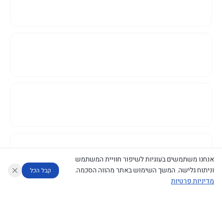
אנחנו משתמשים בעוגיות לשיפור חוויית המשתמש
וניתוח גלישה. המשך השימוש באתר מהווה הסכמה.
קבל הכל
מדיניות פרטיות
עוזר לחוקר
מנתח החלטות ממשלה
מנתח מדיניות
מה החליטו
דוחות המוניטור
נגישות
|
פרטיות
|
CECI.AI
2026
©