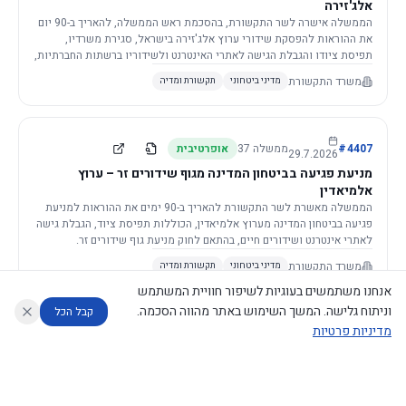
אלג'זירה
הממשלה אישרה לשר התקשורת, בהסכמת ראש הממשלה, להאריך ב-90 יום
את ההוראות להפסקת שידורי ערוץ אלג'זירה בישראל, סגירת משרדיו,
תפיסת ציודו והגבלת הגישה לאתרי האינטרנט ולשידוריו ברשתות החברתיות,
וזאת בשל פגיעה ממשית בביטחון המדינה.
משרד התקשורת
מדיני ביטחוני
תקשורת ומדיה
4407
#
ממשלה
37
אופרטיבית
29.7.2026
מניעת פגיעה בביטחון המדינה מגוף שידורים זר – ערוץ
אלמיאדין
הממשלה מאשרת לשר התקשורת להאריך ב-90 ימים את ההוראות למניעת
פגיעה בביטחון המדינה מערוץ אלמיאדין, הכוללות תפיסת ציוד, הגבלת גישה
לאתרי אינטרנט ושידורים חיים, בהתאם לחוק מניעת גוף שידורים זר.
משרד התקשורת
מדיני ביטחוני
תקשורת ומדיה
אנחנו משתמשים בעוגיות לשיפור חוויית המשתמש
וניתוח גלישה. המשך השימוש באתר מהווה הסכמה.
קבל הכל
מדיניות פרטיות
4421
#
ממשלה
37
אופרטיבית
26.7.2026
העתקת תשתית תקשורת פסיבית במסגרת קידום מיזמי
עוזר לחוקר
מנתח החלטות ממשלה
מנתח מדיניות
מה החליטו
דוחות המוניטור
תשתית
הממשלה מטילה על שרי האוצר והתקשורת לקדם תיקון לחוק לקידום
נגישות
|
פרטיות
|
CECI.AI
2026
©