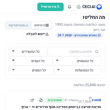
לג לתוכן הראשי
CECI
.
AI
צרו פרופיל
מה החליטו
מאגר החלטות הממשלה משנת 1993
כרטיסים
סטטיסטיקות
ועד היום
ייצוא לטבלה
נתונים מסונכרנים
• 29.7.2026
נמצאו
25,848
החלטות
4408
#
ממשלה
37
אופרטיבית
29.7.2026
מניעת פגיעה בביטחון המדינה מגוף שידורים זר – ערוץ