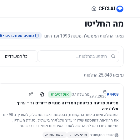
לג לתוכן הראשי
CECI
.
AI
מה החליטו
מאגר החלטות הממשלה משנת 1993 ועד היום
נתונים מסונכרנים
• 29.7.2026
נמצאו
25,848
החלטות
4408
#
ממשלה
37
אופרטיבית
29.7.2026
מניעת פגיעה בביטחון המדינה מגוף שידורים זר – ערוץ
אלג'זירה
הממשלה אישרה לשר התקשורת, בהסכמת ראש הממשלה, להאריך ב-90 יום
את ההוראות להפסקת שידורי ערוץ אלג'זירה בישראל, סגירת משרדיו,
תפיסת ציודו והגבלת הגישה לאתרי האינטרנט ולשידוריו ברשתות
החברתיות, וזאת בשל פגיעה ממשית בביטחון המדינה.
משרד התקשורת
מדיני ביטחוני
תקשורת ומדיה