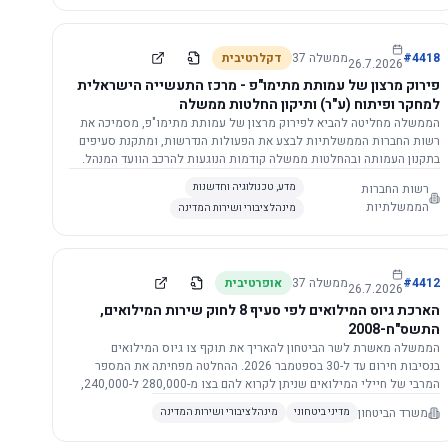
התשתית.
4418
#
ממשלה
37
דקלרטיבית
26.7.2026
פירוק מרצון של עמותת מתימו"פ - מרכז התעשייה הישראלית
למחקר ופיתוח (ע"ר) ותיקון החלטות ממשלה
הממשלה מחליטה להביא לפירוק מרצון של עמותת מתימו"פ, מסמיכה את
רשות החברות הממשלתיות לבצע את הפעולות הנדרשות, ומתקנת סעיפים
בתקנון העמותה ובהחלטות ממשלה קודמות הנוגעות להרכב הוועד המנהל.
רשות החברות
מדע, טכנולוגיה וחדשנות
הממשלתיות
מינהל ציבורי ושירות המדינה
4412
#
ממשלה
37
אופרטיבית
26.7.2026
הארכת גיוס המילואים לפי סעיף 8 לחוק שירות המילואים,
התשס"ח-2008
הממשלה מאשרת לשר הביטחון להאריך את תוקף צו גיוס המילואים
בנסיבות חירום עד ל-30 בספטמבר 2026. ההחלטה מפחיתה את המספר
המרבי של חיילי המילואים שניתן לקרוא להם בצו מ-280,000 ל-240,000,
ומסמיכה גורמים צבאיים לקרוא לחיילים לשירות תוך הגדרת תנאים לגיוס
משרד הביטחון
מדיני ביטחוני
מינהל ציבורי ושירות המדינה
חוזר.