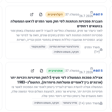
4419
#
ממשלה
37
דקלרטיבית
26.7.2026
העברת סמכויות הנתונות לפי חוק משר הפנים לראש הממשלה
בנושאים דחופים
לאור היעדר שר פנים, הממשלה החליטה להעביר לראש הממשלה באופן זמני
סמכויות דחופות הנתונות לשר הפנים בחוקים שונים, וזאת עד למינוי שר
קבוע. הסמכויות שהועברו כוללות נושאים בתחומי תכנון ובנייה, רשויות
מקומיות, כניסה לישראל, הסדרת מקומות רחצה ועוד, וההחלטה תובא
משרד הפנים
מינהל ציבורי ושירות המדינה
שלטון מקומי
לאישור הכנסת. עם מינוי שר פנים, הסמכויות יחזרו אליו אוטומטית.
(+1)
חקיקה, משפט ורגולציה
4415
#
ממשלה
37
אופרטיבית
26.7.2026
אצילת סמכות הממשלה לפי סעיף 5 לחוק חסינויות וזכויות יתר
(ארגונים בין־לאומיים ומשלחות מיוחדות), התשמ"ג–1983
לוועדת השרים לענייני ביטחון לאומי
הממשלה אצלה לוועדת השרים לענייני ביטחון לאומי את הסמכות לאשר צו
חסינויות וזכויות יתר, שיוציא שר החוץ, למועצת השלום וגופי המשנה שלה,
וזאת מטעמים של ביטחון המדינה ויחסי החוץ שלה.
משרד החוץ
(+1)
מדיני ביטחוני
חקיקה, משפט ורגולציה