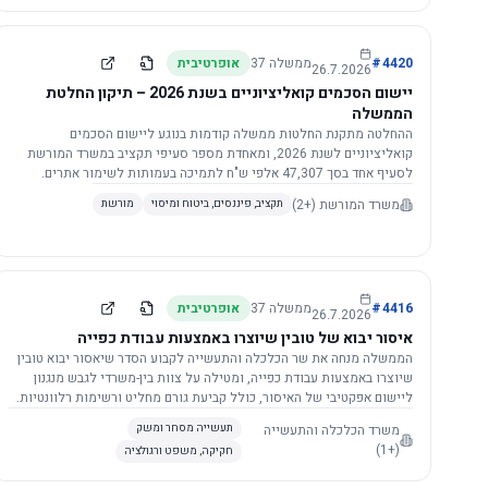
4420
#
ממשלה
37
אופרטיבית
26.7.2026
יישום הסכמים קואליציוניים בשנת 2026 – תיקון החלטת
הממשלה
ההחלטה מתקנת החלטות ממשלה קודמות בנוגע ליישום הסכמים
קואליציוניים לשנת 2026, ומאחדת מספר סעיפי תקציב במשרד המורשת
לסעיף אחד בסך 47,307 אלפי ש"ח לתמיכה בעמותות לשימור אתרים.
הסכום יופחת ב-3%, ויישום ההחלטה מותנה בקבלת חוות דעת מקצועית
משרד המורשת
(+2)
תקציב, פיננסים, ביטוח ומיסוי
מורשת
ומשפטית מהמשרד הרלוונטי, תוך הקפדה על נהלים קיימים ומניעת כפל
תקצוב. בנוסף, כל שינוי בסכומים הכוללים להסכמים קואליציוניים יגרור
הפחתה יחסית בסכום זה.
4416
#
ממשלה
37
אופרטיבית
26.7.2026
איסור יבוא של טובין שיוצרו באמצעות עבודת כפייה
הממשלה מנחה את שר הכלכלה והתעשייה לקבוע הסדר שיאסור יבוא טובין
שיוצרו באמצעות עבודת כפייה, ומטילה על צוות בין-משרדי לגבש מנגנון
ליישום אפקטיבי של האיסור, כולל קביעת גורם מחליט ורשימות רלוונטיות.
משרד הכלכלה והתעשייה
תעשייה מסחר ומשק
(+1)
חקיקה, משפט ורגולציה