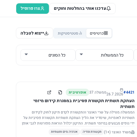
עדכנו אותי בהחלטות וחוקים
צרו פרופיל
ייצוא לטבלה
כרטיסים
סטטיסטיקות
4421
#
ממשלה
37
אופרטיבית
26.7.2026
העתקת תשתית תקשורת פסיבית במסגרת קידום מיזמי
תשתית
הממשלה מטילה על שרי האוצר והתקשורת לקדם תיקון לחוק לקידום
תשתיות לאומיות, שיסדיר את הליך העתקת תשתיות תקשורת פסיביות על
ידי גופים מבצעים במיזמי תשתית. התיקון יכלול הוראות מפורטות לגבי אופן
הביצוע, התייעצות עם ספקים מורשים, מועדי הודעות, תשלום עלויות
משרד האוצר
(+1)
תקשורת ומדיה
אנרגיה מים ותשתיות
לספקים, ודרישות לקבלנים מוסמכים, במטרה לייעל את קידום מיזמי