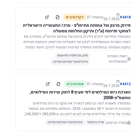
התשתית.
4418
#
ממשלה
37
דקלרטיבית
26.7.2026
פירוק מרצון של עמותת מתימו"פ - מרכז התעשייה הישראלית
למחקר ופיתוח (ע"ר) ותיקון החלטות ממשלה
הממשלה מחליטה להביא לפירוק מרצון של עמותת מתימו"פ, מסמיכה את
רשות החברות הממשלתיות לבצע את הפעולות הנדרשות, ומתקנת סעיפים
בתקנון העמותה ובהחלטות ממשלה קודמות הנוגעות להרכב הוועד המנהל.
רשות החברות
מדע, טכנולוגיה וחדשנות
הממשלתיות
מינהל ציבורי ושירות המדינה
4412
#
ממשלה
37
אופרטיבית
26.7.2026
הארכת גיוס המילואים לפי סעיף 8 לחוק שירות המילואים,
התשס"ח-2008
הממשלה מאשרת לשר הביטחון להאריך את תוקף צו גיוס המילואים
בנסיבות חירום עד ל-30 בספטמבר 2026. ההחלטה מפחיתה את המספר
המרבי של חיילי המילואים שניתן לקרוא להם בצו מ-280,000 ל-240,000,
ומסמיכה גורמים צבאיים לקרוא לחיילים לשירות תוך הגדרת תנאים לגיוס
משרד הביטחון
מדיני ביטחוני
מינהל ציבורי ושירות המדינה
חוזר.