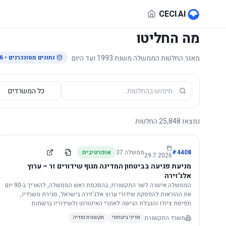
לג לתוכן הראשי
CECI
.
AI
מה החליטו
מאגר החלטות הממשלה משנת 1993 ועד היום
נתונים מסונכרנים
• 29.7.2026
נמצאו
25,848
החלטות
4408
#
ממשלה
37
אופרטיבית
29.7.2026
מניעת פגיעה בביטחון המדינה מגוף שידורים זר – ערוץ
אלג'זירה
הממשלה אישרה לשר התקשורת, בהסכמת ראש הממשלה, להאריך ב-90 יום
את ההוראות להפסקת שידורי ערוץ אלג'זירה בישראל, סגירת משרדיו,
תפיסת ציודו והגבלת הגישה לאתרי האינטרנט ולשידוריו ברשתות
החברתיות, וזאת בשל פגיעה ממשית בביטחון המדינה.
משרד התקשורת
מדיני ביטחוני
תקשורת ומדיה