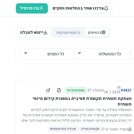
עדכנו אותי בהחלטות וחוקים
צרו פרופיל
ייצוא לטבלה
כרטיסים
סטטיסטיקות
4421
#
ממשלה
37
אופרטיבית
26.7.2026
העתקת תשתית תקשורת פסיבית במסגרת קידום מיזמי
תשתית
הממשלה מטילה על שרי האוצר והתקשורת לקדם תיקון לחוק לקידום
תשתיות לאומיות, שיסדיר את הליך העתקת תשתיות תקשורת פסיביות על
ידי גופים מבצעים במיזמי תשתית. התיקון יכלול הוראות מפורטות לגבי אופן
הביצוע, התייעצות עם ספקים מורשים, מועדי הודעות, תשלום עלויות
משרד האוצר
(+1)
תקשורת ומדיה
אנרגיה מים ותשתיות
לספקים, ודרישות לקבלנים מוסמכים, במטרה לייעל את קידום מיזמי