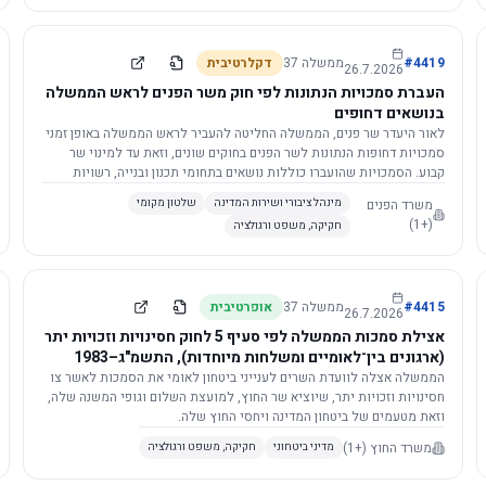
4419
#
ממשלה
37
דקלרטיבית
26.7.2026
העברת סמכויות הנתונות לפי חוק משר הפנים לראש הממשלה
בנושאים דחופים
לאור היעדר שר פנים, הממשלה החליטה להעביר לראש הממשלה באופן זמני
סמכויות דחופות הנתונות לשר הפנים בחוקים שונים, וזאת עד למינוי שר
קבוע. הסמכויות שהועברו כוללות נושאים בתחומי תכנון ובנייה, רשויות
מקומיות, כניסה לישראל, הסדרת מקומות רחצה ועוד, וההחלטה תובא
משרד הפנים
מינהל ציבורי ושירות המדינה
שלטון מקומי
לאישור הכנסת. עם מינוי שר פנים, הסמכויות יחזרו אליו אוטומטית.
(+1)
חקיקה, משפט ורגולציה
4415
#
ממשלה
37
אופרטיבית
26.7.2026
אצילת סמכות הממשלה לפי סעיף 5 לחוק חסינויות וזכויות יתר
(ארגונים בין־לאומיים ומשלחות מיוחדות), התשמ"ג–1983
לוועדת השרים לענייני ביטחון לאומי
הממשלה אצלה לוועדת השרים לענייני ביטחון לאומי את הסמכות לאשר צו
חסינויות וזכויות יתר, שיוציא שר החוץ, למועצת השלום וגופי המשנה שלה,
וזאת מטעמים של ביטחון המדינה ויחסי החוץ שלה.
משרד החוץ
(+1)
מדיני ביטחוני
חקיקה, משפט ורגולציה