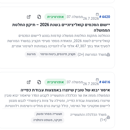
4420
#
ממשלה
37
אופרטיבית
26.7.2026
יישום הסכמים קואליציוניים בשנת 2026 – תיקון החלטת
הממשלה
ההחלטה מתקנת החלטות ממשלה קודמות בנוגע ליישום הסכמים
קואליציוניים לשנת 2026, ומאחדת מספר סעיפי תקציב במשרד המורשת
לסעיף אחד בסך 47,307 אלפי ש"ח לתמיכה בעמותות לשימור אתרים.
הסכום יופחת ב-3%, ויישום ההחלטה מותנה בקבלת חוות דעת מקצועית
משרד המורשת
(+2)
תקציב, פיננסים, ביטוח ומיסוי
מורשת
ומשפטית מהמשרד הרלוונטי, תוך הקפדה על נהלים קיימים ומניעת כפל
תקצוב. בנוסף, כל שינוי בסכומים הכוללים להסכמים קואליציוניים יגרור
הפחתה יחסית בסכום זה.
4416
#
ממשלה
37
אופרטיבית
26.7.2026
איסור יבוא של טובין שיוצרו באמצעות עבודת כפייה
הממשלה מנחה את שר הכלכלה והתעשייה לקבוע הסדר שיאסור יבוא טובין
שיוצרו באמצעות עבודת כפייה, ומטילה על צוות בין-משרדי לגבש מנגנון
ליישום אפקטיבי של האיסור, כולל קביעת גורם מחליט ורשימות רלוונטיות.
משרד הכלכלה והתעשייה
תעשייה מסחר ומשק
(+1)
חקיקה, משפט ורגולציה