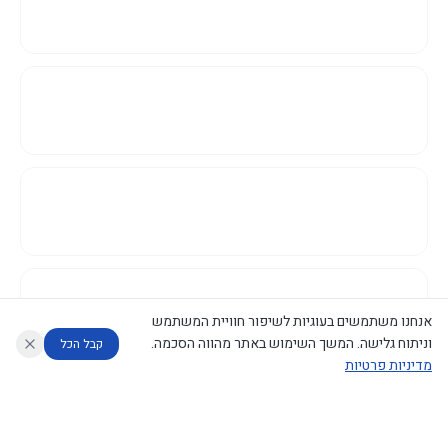
אנחנו משתמשים בעוגיות לשיפור חוויית המשתמש
וניתוח גלישה. המשך השימוש באתר מהווה הסכמה.
קבל הכל
מדיניות פרטיות
עוזר לחוקר
מנתח החלטות ממשלה
מנתח מדיניות
מה החליטו
דוחות המוניטור
נגישות
|
פרטיות
|
CECI.AI
2026
©