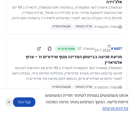
אלג'זירה
הממשלה אישרה לשר התקשורת, בהסכמת ראש הממשלה, להאריך ב-90 יום
את ההוראות להפסקת שידורי ערוץ אלג'זירה בישראל, סגירת משרדיו,
תפיסת ציודו והגבלת הגישה לאתרי האינטרנט ולשידוריו ברשתות החברתיות,
וזאת בשל פגיעה ממשית בביטחון המדינה.
משרד התקשורת
מדיני ביטחוני
תקשורת ומדיה
4407
#
ממשלה
37
אופרטיבית
29.7.2026
מניעת פגיעה בביטחון המדינה מגוף שידורים זר – ערוץ
אלמיאדין
הממשלה מאשרת לשר התקשורת להאריך ב-90 ימים את ההוראות למניעת
פגיעה בביטחון המדינה מערוץ אלמיאדין, הכוללות תפיסת ציוד, הגבלת גישה
לאתרי אינטרנט ושידורים חיים, בהתאם לחוק מניעת גוף שידורים זר.
משרד התקשורת
מדיני ביטחוני
תקשורת ומדיה
אנחנו משתמשים בעוגיות לשיפור חוויית המשתמש
וניתוח גלישה. המשך השימוש באתר מהווה הסכמה.
קבל הכל
מדיניות פרטיות
4421
#
ממשלה
37
אופרטיבית
26.7.2026
העתקת תשתית תקשורת פסיבית במסגרת קידום מיזמי
עוזר לחוקר
מנתח החלטות ממשלה
מנתח מדיניות
מה החליטו
דוחות המוניטור
תשתית
הממשלה מטילה על שרי האוצר והתקשורת לקדם תיקון לחוק לקידום
נגישות
|
פרטיות
|
CECI.AI
2026
©