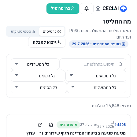
לג לתוכן הראשי
CECI
.
AI
צרו פרופיל
מה החליטו
מאגר החלטות הממשלה משנת 1993
כרטיסים
סטטיסטיקות
ועד היום
ייצוא לטבלה
נתונים מסונכרנים
• 29.7.2026
נמצאו
25,848
החלטות
4408
#
ממשלה
37
אופרטיבית
29.7.2026
מניעת פגיעה בביטחון המדינה מגוף שידורים זר – ערוץ