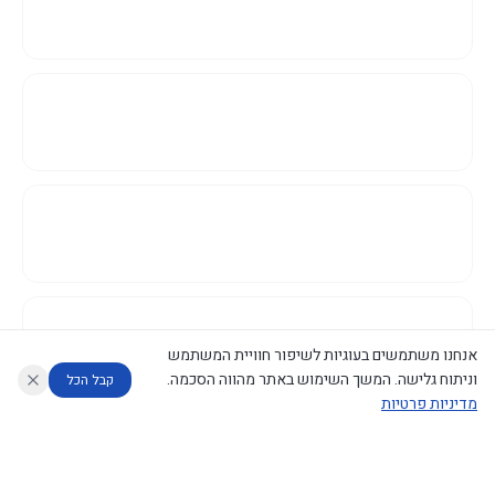
אנחנו משתמשים בעוגיות לשיפור חוויית המשתמש
וניתוח גלישה. המשך השימוש באתר מהווה הסכמה.
קבל הכל
מדיניות פרטיות
עוזר לחוקר
מנתח החלטות ממשלה
מנתח מדיניות
מה החליטו
דוחות המוניטור
נגישות
|
פרטיות
|
CECI.AI
2026
©