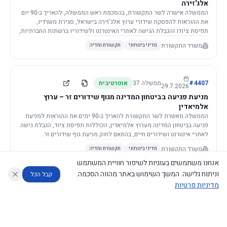
אלג'זירה
הממשלה אישרה לשר התקשורת, בהסכמת ראש הממשלה, להאריך ב-90 יום
את ההוראות להפסקת שידורי ערוץ אלג'זירה בישראל, סגירת משרדיו,
תפיסת ציודו והגבלת הגישה לאתרי האינטרנט ולשידוריו ברשתות החברתיות,
וזאת בשל פגיעה ממשית בביטחון המדינה.
משרד התקשורת
מדיני ביטחוני
תקשורת ומדיה
4407
#
ממשלה
37
אופרטיבית
29.7.2026
מניעת פגיעה בביטחון המדינה מגוף שידורים זר – ערוץ
אלמיאדין
הממשלה מאשרת לשר התקשורת להאריך ב-90 ימים את ההוראות למניעת
פגיעה בביטחון המדינה מערוץ אלמיאדין, הכוללות תפיסת ציוד, הגבלת גישה
לאתרי אינטרנט ושידורים חיים, בהתאם לחוק מניעת גוף שידורים זר.
משרד התקשורת
מדיני ביטחוני
תקשורת ומדיה
אנחנו משתמשים בעוגיות לשיפור חוויית המשתמש
וניתוח גלישה. המשך השימוש באתר מהווה הסכמה.
קבל הכל
מדיניות פרטיות
4421
#
ממשלה
37
אופרטיבית
26.7.2026
העתקת תשתית תקשורת פסיבית במסגרת קידום מיזמי
עוזר לחוקר
מנתח החלטות ממשלה
מנתח מדיניות
מה החליטו
דוחות המוניטור
תשתית
הממשלה מטילה על שרי האוצר והתקשורת לקדם תיקון לחוק לקידום
נגישות
|
פרטיות
|
CECI.AI
2026
©