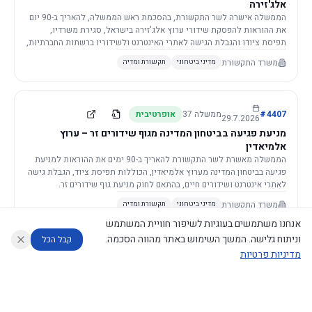
אלג'זירה
הממשלה אישרה לשר התקשורת, בהסכמת ראש הממשלה, להאריך ב-90 יום
את ההוראות להפסקת שידורי ערוץ אלג'זירה בישראל, סגירת משרדיו,
תפיסת ציודו והגבלת הגישה לאתרי האינטרנט ולשידוריו ברשתות החברתיות,
וזאת בשל פגיעה ממשית בביטחון המדינה.
משרד התקשורת
מדיני ביטחוני
תקשורת ומדיה
4407
#
ממשלה
37
אופרטיבית
29.7.2026
מניעת פגיעה בביטחון המדינה מגוף שידורים זר – ערוץ
אלמיאדין
הממשלה מאשרת לשר התקשורת להאריך ב-90 ימים את ההוראות למניעת
פגיעה בביטחון המדינה מערוץ אלמיאדין, הכוללות תפיסת ציוד, הגבלת גישה
לאתרי אינטרנט ושידורים חיים, בהתאם לחוק מניעת גוף שידורים זר.
משרד התקשורת
מדיני ביטחוני
תקשורת ומדיה
אנחנו משתמשים בעוגיות לשיפור חוויית המשתמש
וניתוח גלישה. המשך השימוש באתר מהווה הסכמה.
קבל הכל
מדיניות פרטיות
4421
#
ממשלה
37
אופרטיבית
26.7.2026
העתקת תשתית תקשורת פסיבית במסגרת קידום מיזמי
עוזר לחוקר
מנתח החלטות ממשלה
מנתח מדיניות
מה החליטו
דוחות המוניטור
תשתית
הממשלה מטילה על שרי האוצר והתקשורת לקדם תיקון לחוק לקידום
נגישות
|
פרטיות
|
CECI.AI
2026
©