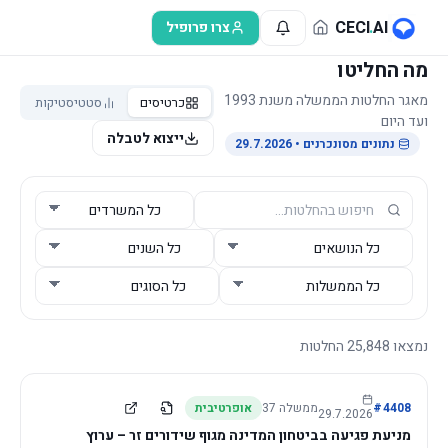
לג לתוכן הראשי
CECI
.
AI
צרו פרופיל
מה החליטו
מאגר החלטות הממשלה משנת 1993
כרטיסים
סטטיסטיקות
ועד היום
ייצוא לטבלה
נתונים מסונכרנים
• 29.7.2026
נמצאו
25,848
החלטות
4408
#
ממשלה
37
אופרטיבית
29.7.2026
מניעת פגיעה בביטחון המדינה מגוף שידורים זר – ערוץ