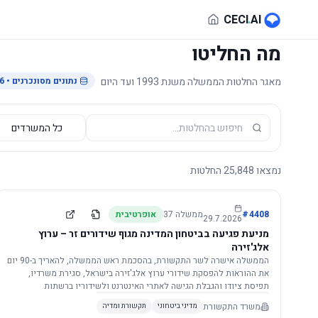
לג לתוכן הראשי
CECI
.
AI
מה החליטו
מאגר החלטות הממשלה משנת 1993 ועד היום
נתונים מסונכרנים
• 29.7.2026
נמצאו
25,848
החלטות
4408
#
ממשלה
37
אופרטיבית
29.7.2026
מניעת פגיעה בביטחון המדינה מגוף שידורים זר – ערוץ
אלג'זירה
הממשלה אישרה לשר התקשורת, בהסכמת ראש הממשלה, להאריך ב-90 יום
את ההוראות להפסקת שידורי ערוץ אלג'זירה בישראל, סגירת משרדיו,
תפיסת ציודו והגבלת הגישה לאתרי האינטרנט ולשידוריו ברשתות
החברתיות, וזאת בשל פגיעה ממשית בביטחון המדינה.
משרד התקשורת
מדיני ביטחוני
תקשורת ומדיה