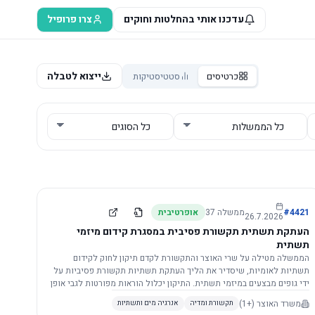
עדכנו אותי בהחלטות וחוקים
צרו פרופיל
ייצוא לטבלה
כרטיסים
סטטיסטיקות
4421
#
ממשלה
37
אופרטיבית
26.7.2026
העתקת תשתית תקשורת פסיבית במסגרת קידום מיזמי
תשתית
הממשלה מטילה על שרי האוצר והתקשורת לקדם תיקון לחוק לקידום
תשתיות לאומיות, שיסדיר את הליך העתקת תשתיות תקשורת פסיביות על
ידי גופים מבצעים במיזמי תשתית. התיקון יכלול הוראות מפורטות לגבי אופן
הביצוע, התייעצות עם ספקים מורשים, מועדי הודעות, תשלום עלויות
משרד האוצר
(+1)
תקשורת ומדיה
אנרגיה מים ותשתיות
לספקים, ודרישות לקבלנים מוסמכים, במטרה לייעל את קידום מיזמי