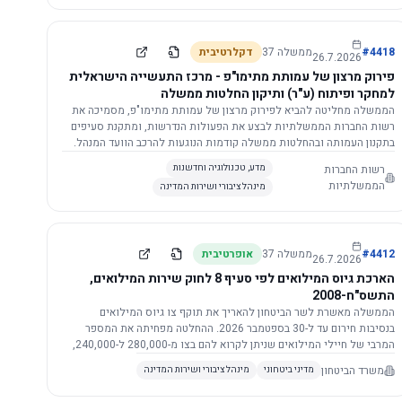
התשתית.
4418
#
ממשלה
37
דקלרטיבית
26.7.2026
פירוק מרצון של עמותת מתימו"פ - מרכז התעשייה הישראלית
למחקר ופיתוח (ע"ר) ותיקון החלטות ממשלה
הממשלה מחליטה להביא לפירוק מרצון של עמותת מתימו"פ, מסמיכה את
רשות החברות הממשלתיות לבצע את הפעולות הנדרשות, ומתקנת סעיפים
בתקנון העמותה ובהחלטות ממשלה קודמות הנוגעות להרכב הוועד המנהל.
רשות החברות
מדע, טכנולוגיה וחדשנות
הממשלתיות
מינהל ציבורי ושירות המדינה
4412
#
ממשלה
37
אופרטיבית
26.7.2026
הארכת גיוס המילואים לפי סעיף 8 לחוק שירות המילואים,
התשס"ח-2008
הממשלה מאשרת לשר הביטחון להאריך את תוקף צו גיוס המילואים
בנסיבות חירום עד ל-30 בספטמבר 2026. ההחלטה מפחיתה את המספר
המרבי של חיילי המילואים שניתן לקרוא להם בצו מ-280,000 ל-240,000,
ומסמיכה גורמים צבאיים לקרוא לחיילים לשירות תוך הגדרת תנאים לגיוס
משרד הביטחון
מדיני ביטחוני
מינהל ציבורי ושירות המדינה
חוזר.