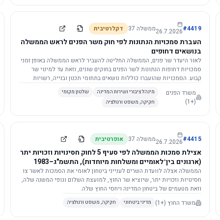
4419
#
ממשלה
37
דקלרטיבית
26.7.2026
העברת סמכויות הנתונות לפי חוק משר הפנים לראש הממשלה
בנושאים דחופים
לאור היעדר שר פנים, הממשלה החליטה להעביר לראש הממשלה באופן זמני
סמכויות דחופות הנתונות לשר הפנים בחוקים שונים, וזאת עד למינוי שר
קבוע. הסמכויות שהועברו כוללות נושאים בתחומי תכנון ובנייה, רשויות
מקומיות, כניסה לישראל, הסדרת מקומות רחצה ועוד, וההחלטה תובא
משרד הפנים
מינהל ציבורי ושירות המדינה
שלטון מקומי
לאישור הכנסת. עם מינוי שר פנים, הסמכויות יחזרו אליו אוטומטית.
(+1)
חקיקה, משפט ורגולציה
4415
#
ממשלה
37
אופרטיבית
26.7.2026
אצילת סמכות הממשלה לפי סעיף 5 לחוק חסינויות וזכויות יתר
(ארגונים בין־לאומיים ומשלחות מיוחדות), התשמ"ג–1983
לוועדת השרים לענייני ביטחון לאומי
הממשלה אצלה לוועדת השרים לענייני ביטחון לאומי את הסמכות לאשר צו
חסינויות וזכויות יתר, שיוציא שר החוץ, למועצת השלום וגופי המשנה שלה,
וזאת מטעמים של ביטחון המדינה ויחסי החוץ שלה.
משרד החוץ
(+1)
מדיני ביטחוני
חקיקה, משפט ורגולציה