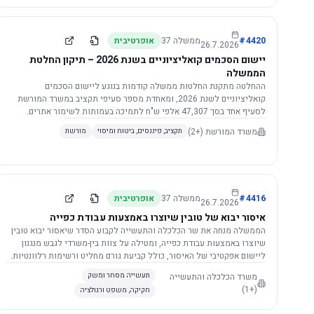
4420
#
ממשלה
37
אופרטיבית
26.7.2026
יישום הסכמים קואליציוניים בשנת 2026 – תיקון החלטת
הממשלה
ההחלטה מתקנת החלטות ממשלה קודמות בנוגע ליישום הסכמים
קואליציוניים לשנת 2026, ומאחדת מספר סעיפי תקציב במשרד המורשת
לסעיף אחד בסך 47,307 אלפי ש"ח לתמיכה בעמותות לשימור אתרים.
הסכום יופחת ב-3%, ויישום ההחלטה מותנה בקבלת חוות דעת מקצועית
משרד המורשת
(+2)
תקציב, פיננסים, ביטוח ומיסוי
מורשת
ומשפטית מהמשרד הרלוונטי, תוך הקפדה על נהלים קיימים ומניעת כפל
תקצוב. בנוסף, כל שינוי בסכומים הכוללים להסכמים קואליציוניים יגרור
הפחתה יחסית בסכום זה.
4416
#
ממשלה
37
אופרטיבית
26.7.2026
איסור יבוא של טובין שיוצרו באמצעות עבודת כפייה
הממשלה מנחה את שר הכלכלה והתעשייה לקבוע הסדר שיאסור יבוא טובין
שיוצרו באמצעות עבודת כפייה, ומטילה על צוות בין-משרדי לגבש מנגנון
ליישום אפקטיבי של האיסור, כולל קביעת גורם מחליט ורשימות רלוונטיות.
משרד הכלכלה והתעשייה
תעשייה מסחר ומשק
(+1)
חקיקה, משפט ורגולציה