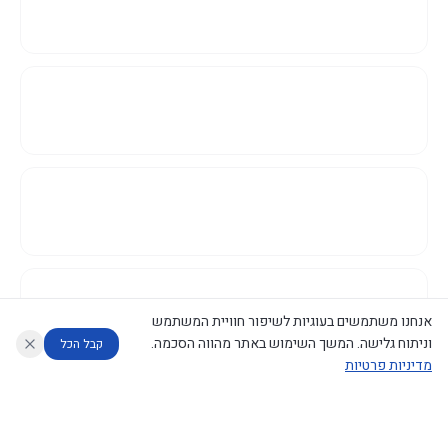
אנחנו משתמשים בעוגיות לשיפור חוויית המשתמש
וניתוח גלישה. המשך השימוש באתר מהווה הסכמה.
קבל הכל
מדיניות פרטיות
עוזר לחוקר
מנתח החלטות ממשלה
מנתח מדיניות
מה החליטו
דוחות המוניטור
נגישות
|
פרטיות
|
CECI.AI
2026
©