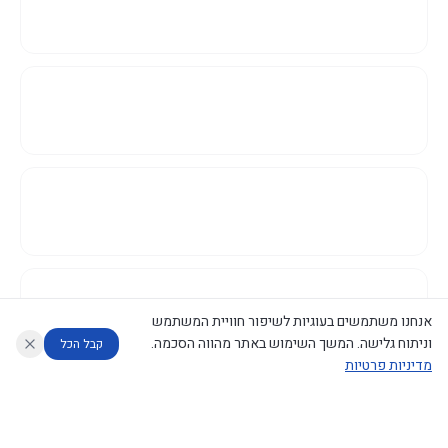
אנחנו משתמשים בעוגיות לשיפור חוויית המשתמש
וניתוח גלישה. המשך השימוש באתר מהווה הסכמה.
קבל הכל
מדיניות פרטיות
עוזר לחוקר
מנתח החלטות ממשלה
מנתח מדיניות
מה החליטו
דוחות המוניטור
נגישות
|
פרטיות
|
CECI.AI
2026
©