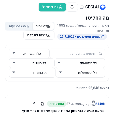
לג לתוכן הראשי
CECI
.
AI
צרו פרופיל
מה החליטו
מאגר החלטות הממשלה משנת 1993
כרטיסים
סטטיסטיקות
ועד היום
ייצוא לטבלה
נתונים מסונכרנים
• 29.7.2026
נמצאו
25,848
החלטות
4408
#
ממשלה
37
אופרטיבית
29.7.2026
מניעת פגיעה בביטחון המדינה מגוף שידורים זר – ערוץ