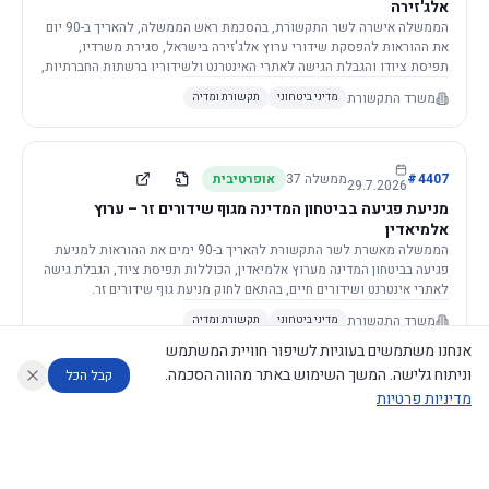
אלג'זירה
הממשלה אישרה לשר התקשורת, בהסכמת ראש הממשלה, להאריך ב-90 יום
את ההוראות להפסקת שידורי ערוץ אלג'זירה בישראל, סגירת משרדיו,
תפיסת ציודו והגבלת הגישה לאתרי האינטרנט ולשידוריו ברשתות החברתיות,
וזאת בשל פגיעה ממשית בביטחון המדינה.
משרד התקשורת
מדיני ביטחוני
תקשורת ומדיה
4407
#
ממשלה
37
אופרטיבית
29.7.2026
מניעת פגיעה בביטחון המדינה מגוף שידורים זר – ערוץ
אלמיאדין
הממשלה מאשרת לשר התקשורת להאריך ב-90 ימים את ההוראות למניעת
פגיעה בביטחון המדינה מערוץ אלמיאדין, הכוללות תפיסת ציוד, הגבלת גישה
לאתרי אינטרנט ושידורים חיים, בהתאם לחוק מניעת גוף שידורים זר.
משרד התקשורת
מדיני ביטחוני
תקשורת ומדיה
אנחנו משתמשים בעוגיות לשיפור חוויית המשתמש
וניתוח גלישה. המשך השימוש באתר מהווה הסכמה.
קבל הכל
מדיניות פרטיות
4421
#
ממשלה
37
אופרטיבית
26.7.2026
העתקת תשתית תקשורת פסיבית במסגרת קידום מיזמי
עוזר לחוקר
מנתח החלטות ממשלה
מנתח מדיניות
מה החליטו
דוחות המוניטור
תשתית
הממשלה מטילה על שרי האוצר והתקשורת לקדם תיקון לחוק לקידום
נגישות
|
פרטיות
|
CECI.AI
2026
©