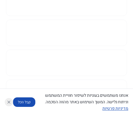
אנחנו משתמשים בעוגיות לשיפור חוויית המשתמש
וניתוח גלישה. המשך השימוש באתר מהווה הסכמה.
קבל הכל
מדיניות פרטיות
עוזר לחוקר
מנתח החלטות ממשלה
מנתח מדיניות
מה החליטו
דוחות המוניטור
נגישות
|
פרטיות
|
CECI.AI
2026
©