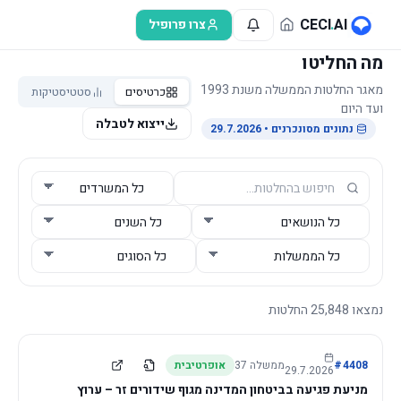
לג לתוכן הראשי
CECI
.
AI
צרו פרופיל
מה החליטו
מאגר החלטות הממשלה משנת 1993
כרטיסים
סטטיסטיקות
ועד היום
ייצוא לטבלה
נתונים מסונכרנים
• 29.7.2026
נמצאו
25,848
החלטות
4408
#
ממשלה
37
אופרטיבית
29.7.2026
מניעת פגיעה בביטחון המדינה מגוף שידורים זר – ערוץ