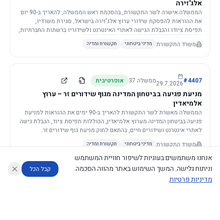
אלג'זירה
הממשלה אישרה לשר התקשורת, בהסכמת ראש הממשלה, להאריך ב-90 יום
את ההוראות להפסקת שידורי ערוץ אלג'זירה בישראל, סגירת משרדיו,
תפיסת ציודו והגבלת הגישה לאתרי האינטרנט ולשידוריו ברשתות החברתיות,
וזאת בשל פגיעה ממשית בביטחון המדינה.
משרד התקשורת
מדיני ביטחוני
תקשורת ומדיה
4407
#
ממשלה
37
אופרטיבית
29.7.2026
מניעת פגיעה בביטחון המדינה מגוף שידורים זר – ערוץ
אלמיאדין
הממשלה מאשרת לשר התקשורת להאריך ב-90 ימים את ההוראות למניעת
פגיעה בביטחון המדינה מערוץ אלמיאדין, הכוללות תפיסת ציוד, הגבלת גישה
לאתרי אינטרנט ושידורים חיים, בהתאם לחוק מניעת גוף שידורים זר.
משרד התקשורת
מדיני ביטחוני
תקשורת ומדיה
אנחנו משתמשים בעוגיות לשיפור חוויית המשתמש
וניתוח גלישה. המשך השימוש באתר מהווה הסכמה.
קבל הכל
מדיניות פרטיות
4421
#
ממשלה
37
אופרטיבית
26.7.2026
העתקת תשתית תקשורת פסיבית במסגרת קידום מיזמי
עוזר לחוקר
מנתח החלטות ממשלה
מנתח מדיניות
מה החליטו
דוחות המוניטור
תשתית
הממשלה מטילה על שרי האוצר והתקשורת לקדם תיקון לחוק לקידום
נגישות
|
פרטיות
|
CECI.AI
2026
©