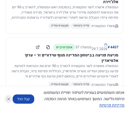
אלג'זירה
הממשלה אישרה לשר התקשורת, בהסכמת ראש הממשלה, להאריך ב-90 יום
את ההוראות להפסקת שידורי ערוץ אלג'זירה בישראל, סגירת משרדיו,
תפיסת ציודו והגבלת הגישה לאתרי האינטרנט ולשידוריו ברשתות החברתיות,
וזאת בשל פגיעה ממשית בביטחון המדינה.
משרד התקשורת
מדיני ביטחוני
תקשורת ומדיה
4407
#
ממשלה
37
אופרטיבית
29.7.2026
מניעת פגיעה בביטחון המדינה מגוף שידורים זר – ערוץ
אלמיאדין
הממשלה מאשרת לשר התקשורת להאריך ב-90 ימים את ההוראות למניעת
פגיעה בביטחון המדינה מערוץ אלמיאדין, הכוללות תפיסת ציוד, הגבלת גישה
לאתרי אינטרנט ושידורים חיים, בהתאם לחוק מניעת גוף שידורים זר.
משרד התקשורת
מדיני ביטחוני
תקשורת ומדיה
אנחנו משתמשים בעוגיות לשיפור חוויית המשתמש
וניתוח גלישה. המשך השימוש באתר מהווה הסכמה.
קבל הכל
מדיניות פרטיות
4421
#
ממשלה
37
אופרטיבית
26.7.2026
העתקת תשתית תקשורת פסיבית במסגרת קידום מיזמי
עוזר לחוקר
מנתח החלטות ממשלה
מנתח מדיניות
מה החליטו
דוחות המוניטור
תשתית
הממשלה מטילה על שרי האוצר והתקשורת לקדם תיקון לחוק לקידום
נגישות
|
פרטיות
|
CECI.AI
2026
©