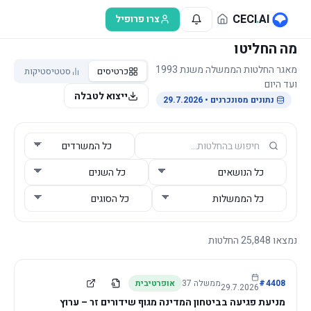
לג לתוכן הראשי
CECI
.
AI
צרו פרופיל
מה החליטו
מאגר החלטות הממשלה משנת 1993
כרטיסים
סטטיסטיקות
ועד היום
ייצוא לטבלה
נתונים מסונכרנים
• 29.7.2026
נמצאו
25,848
החלטות
4408
#
ממשלה
37
אופרטיבית
29.7.2026
מניעת פגיעה בביטחון המדינה מגוף שידורים זר – ערוץ