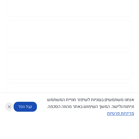
אנחנו משתמשים בעוגיות לשיפור חוויית המשתמש
וניתוח גלישה. המשך השימוש באתר מהווה הסכמה.
קבל הכל
מדיניות פרטיות
עוזר לחוקר
מנתח החלטות ממשלה
מנתח מדיניות
מה החליטו
דוחות המוניטור
נגישות
|
פרטיות
|
CECI.AI
2026
©