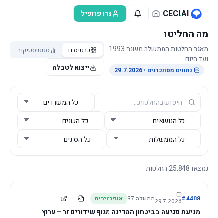
לג לתוכן הראשי
CECI
.
AI
צרו פרופיל
מה החליטו
מאגר החלטות הממשלה משנת 1993
כרטיסים
סטטיסטיקות
ועד היום
ייצוא לטבלה
נתונים מסונכרנים
• 29.7.2026
נמצאו
25,848
החלטות
4408
#
ממשלה
37
אופרטיבית
29.7.2026
מניעת פגיעה בביטחון המדינה מגוף שידורים זר – ערוץ