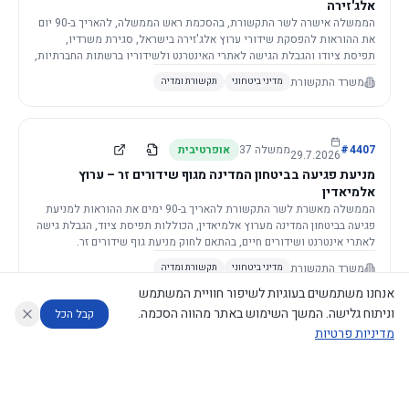
אלג'זירה
הממשלה אישרה לשר התקשורת, בהסכמת ראש הממשלה, להאריך ב-90 יום
את ההוראות להפסקת שידורי ערוץ אלג'זירה בישראל, סגירת משרדיו,
תפיסת ציודו והגבלת הגישה לאתרי האינטרנט ולשידוריו ברשתות החברתיות,
וזאת בשל פגיעה ממשית בביטחון המדינה.
משרד התקשורת
מדיני ביטחוני
תקשורת ומדיה
4407
#
ממשלה
37
אופרטיבית
29.7.2026
מניעת פגיעה בביטחון המדינה מגוף שידורים זר – ערוץ
אלמיאדין
הממשלה מאשרת לשר התקשורת להאריך ב-90 ימים את ההוראות למניעת
פגיעה בביטחון המדינה מערוץ אלמיאדין, הכוללות תפיסת ציוד, הגבלת גישה
לאתרי אינטרנט ושידורים חיים, בהתאם לחוק מניעת גוף שידורים זר.
משרד התקשורת
מדיני ביטחוני
תקשורת ומדיה
אנחנו משתמשים בעוגיות לשיפור חוויית המשתמש
וניתוח גלישה. המשך השימוש באתר מהווה הסכמה.
קבל הכל
מדיניות פרטיות
4421
#
ממשלה
37
אופרטיבית
26.7.2026
העתקת תשתית תקשורת פסיבית במסגרת קידום מיזמי
עוזר לחוקר
מנתח החלטות ממשלה
מנתח מדיניות
מה החליטו
דוחות המוניטור
תשתית
הממשלה מטילה על שרי האוצר והתקשורת לקדם תיקון לחוק לקידום
נגישות
|
פרטיות
|
CECI.AI
2026
©