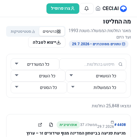
לג לתוכן הראשי
CECI
.
AI
צרו פרופיל
מה החליטו
מאגר החלטות הממשלה משנת 1993
כרטיסים
סטטיסטיקות
ועד היום
ייצוא לטבלה
נתונים מסונכרנים
• 29.7.2026
נמצאו
25,848
החלטות
4408
#
ממשלה
37
אופרטיבית
29.7.2026
מניעת פגיעה בביטחון המדינה מגוף שידורים זר – ערוץ