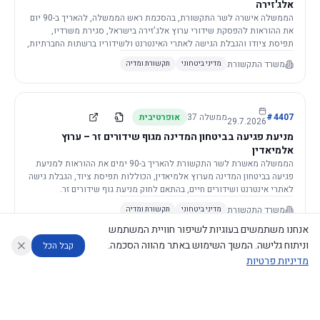
אלג'זירה
הממשלה אישרה לשר התקשורת, בהסכמת ראש הממשלה, להאריך ב-90 יום
את ההוראות להפסקת שידורי ערוץ אלג'זירה בישראל, סגירת משרדיו,
תפיסת ציודו והגבלת הגישה לאתרי האינטרנט ולשידוריו ברשתות החברתיות,
וזאת בשל פגיעה ממשית בביטחון המדינה.
משרד התקשורת
מדיני ביטחוני
תקשורת ומדיה
4407
#
ממשלה
37
אופרטיבית
29.7.2026
מניעת פגיעה בביטחון המדינה מגוף שידורים זר – ערוץ
אלמיאדין
הממשלה מאשרת לשר התקשורת להאריך ב-90 ימים את ההוראות למניעת
פגיעה בביטחון המדינה מערוץ אלמיאדין, הכוללות תפיסת ציוד, הגבלת גישה
לאתרי אינטרנט ושידורים חיים, בהתאם לחוק מניעת גוף שידורים זר.
משרד התקשורת
מדיני ביטחוני
תקשורת ומדיה
אנחנו משתמשים בעוגיות לשיפור חוויית המשתמש
וניתוח גלישה. המשך השימוש באתר מהווה הסכמה.
קבל הכל
מדיניות פרטיות
4421
#
ממשלה
37
אופרטיבית
26.7.2026
העתקת תשתית תקשורת פסיבית במסגרת קידום מיזמי
עוזר לחוקר
מנתח החלטות ממשלה
מנתח מדיניות
מה החליטו
דוחות המוניטור
תשתית
הממשלה מטילה על שרי האוצר והתקשורת לקדם תיקון לחוק לקידום
נגישות
|
פרטיות
|
CECI.AI
2026
©