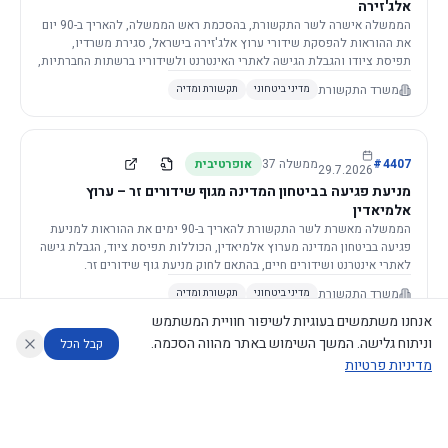
אלג'זירה
הממשלה אישרה לשר התקשורת, בהסכמת ראש הממשלה, להאריך ב-90 יום
את ההוראות להפסקת שידורי ערוץ אלג'זירה בישראל, סגירת משרדיו,
תפיסת ציודו והגבלת הגישה לאתרי האינטרנט ולשידוריו ברשתות החברתיות,
וזאת בשל פגיעה ממשית בביטחון המדינה.
משרד התקשורת
מדיני ביטחוני
תקשורת ומדיה
4407
#
ממשלה
37
אופרטיבית
29.7.2026
מניעת פגיעה בביטחון המדינה מגוף שידורים זר – ערוץ
אלמיאדין
הממשלה מאשרת לשר התקשורת להאריך ב-90 ימים את ההוראות למניעת
פגיעה בביטחון המדינה מערוץ אלמיאדין, הכוללות תפיסת ציוד, הגבלת גישה
לאתרי אינטרנט ושידורים חיים, בהתאם לחוק מניעת גוף שידורים זר.
משרד התקשורת
מדיני ביטחוני
תקשורת ומדיה
אנחנו משתמשים בעוגיות לשיפור חוויית המשתמש
וניתוח גלישה. המשך השימוש באתר מהווה הסכמה.
קבל הכל
מדיניות פרטיות
4421
#
ממשלה
37
אופרטיבית
26.7.2026
העתקת תשתית תקשורת פסיבית במסגרת קידום מיזמי
עוזר לחוקר
מנתח החלטות ממשלה
מנתח מדיניות
מה החליטו
דוחות המוניטור
תשתית
הממשלה מטילה על שרי האוצר והתקשורת לקדם תיקון לחוק לקידום
נגישות
|
פרטיות
|
CECI.AI
2026
©