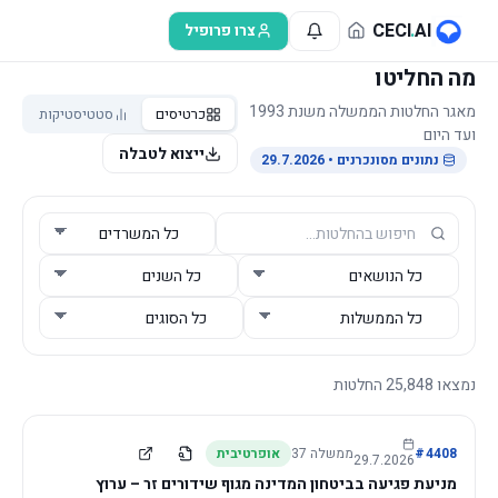
לג לתוכן הראשי
CECI
.
AI
צרו פרופיל
מה החליטו
מאגר החלטות הממשלה משנת 1993
כרטיסים
סטטיסטיקות
ועד היום
ייצוא לטבלה
נתונים מסונכרנים
• 29.7.2026
נמצאו
25,848
החלטות
4408
#
ממשלה
37
אופרטיבית
29.7.2026
מניעת פגיעה בביטחון המדינה מגוף שידורים זר – ערוץ