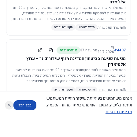
אלג'זירה
הממשלה אישרה לשר התקשורת, בהסכמת ראש הממשלה, להאריך ב-90 יום
את ההוראות להפסקת שידורי ערוץ אלג'זירה בישראל, סגירת משרדיו,
תפיסת ציודו והגבלת הגישה לאתרי האינטרנט ולשידוריו ברשתות החברתיות,
וזאת בשל פגיעה ממשית בביטחון המדינה.
משרד התקשורת
מדיני ביטחוני
תקשורת ומדיה
4407
#
ממשלה
37
אופרטיבית
29.7.2026
מניעת פגיעה בביטחון המדינה מגוף שידורים זר – ערוץ
אלמיאדין
הממשלה מאשרת לשר התקשורת להאריך ב-90 ימים את ההוראות למניעת
פגיעה בביטחון המדינה מערוץ אלמיאדין, הכוללות תפיסת ציוד, הגבלת גישה
לאתרי אינטרנט ושידורים חיים, בהתאם לחוק מניעת גוף שידורים זר.
משרד התקשורת
מדיני ביטחוני
תקשורת ומדיה
אנחנו משתמשים בעוגיות לשיפור חוויית המשתמש
וניתוח גלישה. המשך השימוש באתר מהווה הסכמה.
קבל הכל
מדיניות פרטיות
4421
#
ממשלה
37
אופרטיבית
26.7.2026
העתקת תשתית תקשורת פסיבית במסגרת קידום מיזמי
עוזר לחוקר
מנתח החלטות ממשלה
מנתח מדיניות
מה החליטו
דוחות המוניטור
תשתית
הממשלה מטילה על שרי האוצר והתקשורת לקדם תיקון לחוק לקידום
נגישות
|
פרטיות
|
CECI.AI
2026
©