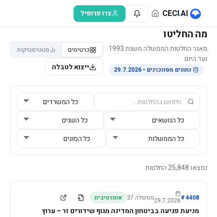
לג לתוכן הראשי
CECI
.
AI
צרו פרופיל
מה החליטו
מאגר החלטות הממשלה משנת 1993
כרטיסים
סטטיסטיקות
ועד היום
ייצוא לטבלה
נתונים מסונכרנים
• 29.7.2026
נמצאו
25,848
החלטות
4408
#
ממשלה
37
אופרטיבית
29.7.2026
מניעת פגיעה בביטחון המדינה מגוף שידורים זר – ערוץ