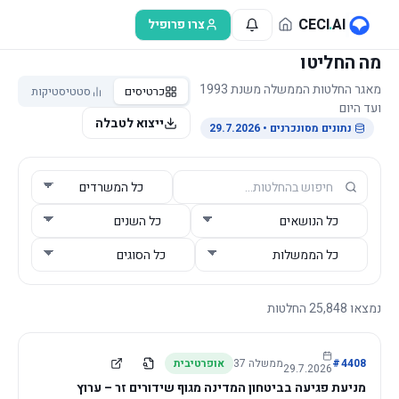
לג לתוכן הראשי
CECI
.
AI
צרו פרופיל
מה החליטו
מאגר החלטות הממשלה משנת 1993
כרטיסים
סטטיסטיקות
ועד היום
ייצוא לטבלה
נתונים מסונכרנים
• 29.7.2026
נמצאו
25,848
החלטות
4408
#
ממשלה
37
אופרטיבית
29.7.2026
מניעת פגיעה בביטחון המדינה מגוף שידורים זר – ערוץ