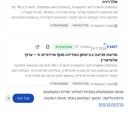
אלג'זירה
הממשלה אישרה לשר התקשורת, בהסכמת ראש הממשלה, להאריך ב-90 יום
את ההוראות להפסקת שידורי ערוץ אלג'זירה בישראל, סגירת משרדיו,
תפיסת ציודו והגבלת הגישה לאתרי האינטרנט ולשידוריו ברשתות החברתיות,
וזאת בשל פגיעה ממשית בביטחון המדינה.
משרד התקשורת
מדיני ביטחוני
תקשורת ומדיה
4407
#
ממשלה
37
אופרטיבית
29.7.2026
מניעת פגיעה בביטחון המדינה מגוף שידורים זר – ערוץ
אלמיאדין
הממשלה מאשרת לשר התקשורת להאריך ב-90 ימים את ההוראות למניעת
פגיעה בביטחון המדינה מערוץ אלמיאדין, הכוללות תפיסת ציוד, הגבלת גישה
לאתרי אינטרנט ושידורים חיים, בהתאם לחוק מניעת גוף שידורים זר.
משרד התקשורת
מדיני ביטחוני
תקשורת ומדיה
אנחנו משתמשים בעוגיות לשיפור חוויית המשתמש
וניתוח גלישה. המשך השימוש באתר מהווה הסכמה.
קבל הכל
מדיניות פרטיות
4421
#
ממשלה
37
אופרטיבית
26.7.2026
העתקת תשתית תקשורת פסיבית במסגרת קידום מיזמי
עוזר לחוקר
מנתח החלטות ממשלה
מנתח מדיניות
מה החליטו
דוחות המוניטור
תשתית
הממשלה מטילה על שרי האוצר והתקשורת לקדם תיקון לחוק לקידום
נגישות
|
פרטיות
|
CECI.AI
2026
©