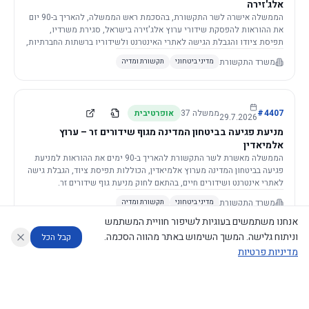
אלג'זירה
הממשלה אישרה לשר התקשורת, בהסכמת ראש הממשלה, להאריך ב-90 יום
את ההוראות להפסקת שידורי ערוץ אלג'זירה בישראל, סגירת משרדיו,
תפיסת ציודו והגבלת הגישה לאתרי האינטרנט ולשידוריו ברשתות החברתיות,
וזאת בשל פגיעה ממשית בביטחון המדינה.
משרד התקשורת
מדיני ביטחוני
תקשורת ומדיה
4407
#
ממשלה
37
אופרטיבית
29.7.2026
מניעת פגיעה בביטחון המדינה מגוף שידורים זר – ערוץ
אלמיאדין
הממשלה מאשרת לשר התקשורת להאריך ב-90 ימים את ההוראות למניעת
פגיעה בביטחון המדינה מערוץ אלמיאדין, הכוללות תפיסת ציוד, הגבלת גישה
לאתרי אינטרנט ושידורים חיים, בהתאם לחוק מניעת גוף שידורים זר.
משרד התקשורת
מדיני ביטחוני
תקשורת ומדיה
אנחנו משתמשים בעוגיות לשיפור חוויית המשתמש
וניתוח גלישה. המשך השימוש באתר מהווה הסכמה.
קבל הכל
מדיניות פרטיות
4421
#
ממשלה
37
אופרטיבית
26.7.2026
העתקת תשתית תקשורת פסיבית במסגרת קידום מיזמי
עוזר לחוקר
מנתח החלטות ממשלה
מנתח מדיניות
מה החליטו
דוחות המוניטור
תשתית
הממשלה מטילה על שרי האוצר והתקשורת לקדם תיקון לחוק לקידום
נגישות
|
פרטיות
|
CECI.AI
2026
©