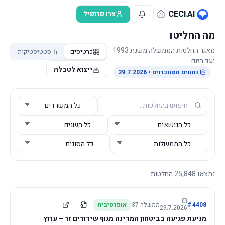
לג לתוכן הראשי
CECI
.
AI
צרו פרופיל
מה החליטו
מאגר החלטות הממשלה משנת 1993
כרטיסים
סטטיסטיקות
ועד היום
ייצוא לטבלה
נתונים מסונכרנים
• 29.7.2026
נמצאו
25,848
החלטות
4408
#
ממשלה
37
אופרטיבית
29.7.2026
מניעת פגיעה בביטחון המדינה מגוף שידורים זר – ערוץ