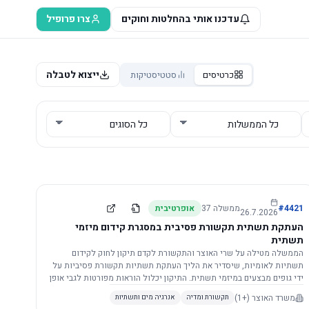
עדכנו אותי בהחלטות וחוקים
צרו פרופיל
ייצוא לטבלה
כרטיסים
סטטיסטיקות
4421
#
ממשלה
37
אופרטיבית
26.7.2026
העתקת תשתית תקשורת פסיבית במסגרת קידום מיזמי
תשתית
הממשלה מטילה על שרי האוצר והתקשורת לקדם תיקון לחוק לקידום
תשתיות לאומיות, שיסדיר את הליך העתקת תשתיות תקשורת פסיביות על
ידי גופים מבצעים במיזמי תשתית. התיקון יכלול הוראות מפורטות לגבי אופן
הביצוע, התייעצות עם ספקים מורשים, מועדי הודעות, תשלום עלויות
משרד האוצר
(+1)
תקשורת ומדיה
אנרגיה מים ותשתיות
לספקים, ודרישות לקבלנים מוסמכים, במטרה לייעל את קידום מיזמי