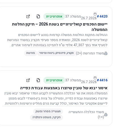
4420
#
ממשלה
37
אופרטיבית
26.7.2026
יישום הסכמים קואליציוניים בשנת 2026 – תיקון החלטת
הממשלה
ההחלטה מתקנת החלטות ממשלה קודמות בנוגע ליישום הסכמים
קואליציוניים לשנת 2026, ומאחדת מספר סעיפי תקציב במשרד המורשת
לסעיף אחד בסך 47,307 אלפי ש"ח לתמיכה בעמותות לשימור אתרים.
הסכום יופחת ב-3%, ויישום ההחלטה מותנה בקבלת חוות דעת מקצועית
משרד המורשת
(+2)
תקציב, פיננסים, ביטוח ומיסוי
מורשת
ומשפטית מהמשרד הרלוונטי, תוך הקפדה על נהלים קיימים ומניעת כפל
תקצוב. בנוסף, כל שינוי בסכומים הכוללים להסכמים קואליציוניים יגרור
הפחתה יחסית בסכום זה.
4416
#
ממשלה
37
אופרטיבית
26.7.2026
איסור יבוא של טובין שיוצרו באמצעות עבודת כפייה
הממשלה מנחה את שר הכלכלה והתעשייה לקבוע הסדר שיאסור יבוא טובין
שיוצרו באמצעות עבודת כפייה, ומטילה על צוות בין-משרדי לגבש מנגנון
ליישום אפקטיבי של האיסור, כולל קביעת גורם מחליט ורשימות רלוונטיות.
משרד הכלכלה והתעשייה
תעשייה מסחר ומשק
(+1)
חקיקה, משפט ורגולציה