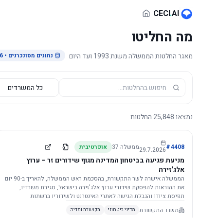
לג לתוכן הראשי
CECI
.
AI
מה החליטו
מאגר החלטות הממשלה משנת 1993 ועד היום
נתונים מסונכרנים
• 29.7.2026
נמצאו
25,848
החלטות
4408
#
ממשלה
37
אופרטיבית
29.7.2026
מניעת פגיעה בביטחון המדינה מגוף שידורים זר – ערוץ
אלג'זירה
הממשלה אישרה לשר התקשורת, בהסכמת ראש הממשלה, להאריך ב-90 יום
את ההוראות להפסקת שידורי ערוץ אלג'זירה בישראל, סגירת משרדיו,
תפיסת ציודו והגבלת הגישה לאתרי האינטרנט ולשידוריו ברשתות
החברתיות, וזאת בשל פגיעה ממשית בביטחון המדינה.
משרד התקשורת
מדיני ביטחוני
תקשורת ומדיה