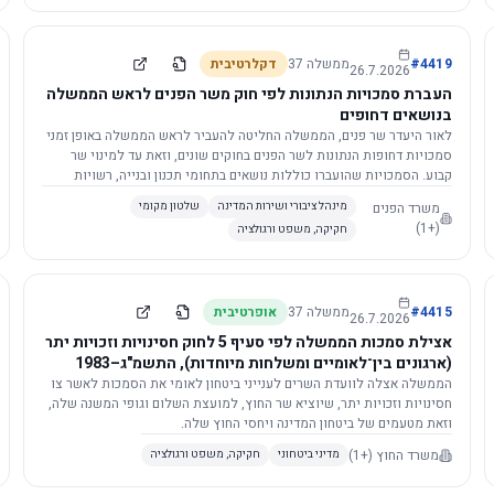
4419
#
ממשלה
37
דקלרטיבית
26.7.2026
העברת סמכויות הנתונות לפי חוק משר הפנים לראש הממשלה
בנושאים דחופים
לאור היעדר שר פנים, הממשלה החליטה להעביר לראש הממשלה באופן זמני
סמכויות דחופות הנתונות לשר הפנים בחוקים שונים, וזאת עד למינוי שר
קבוע. הסמכויות שהועברו כוללות נושאים בתחומי תכנון ובנייה, רשויות
מקומיות, כניסה לישראל, הסדרת מקומות רחצה ועוד, וההחלטה תובא
משרד הפנים
מינהל ציבורי ושירות המדינה
שלטון מקומי
לאישור הכנסת. עם מינוי שר פנים, הסמכויות יחזרו אליו אוטומטית.
(+1)
חקיקה, משפט ורגולציה
4415
#
ממשלה
37
אופרטיבית
26.7.2026
אצילת סמכות הממשלה לפי סעיף 5 לחוק חסינויות וזכויות יתר
(ארגונים בין־לאומיים ומשלחות מיוחדות), התשמ"ג–1983
לוועדת השרים לענייני ביטחון לאומי
הממשלה אצלה לוועדת השרים לענייני ביטחון לאומי את הסמכות לאשר צו
חסינויות וזכויות יתר, שיוציא שר החוץ, למועצת השלום וגופי המשנה שלה,
וזאת מטעמים של ביטחון המדינה ויחסי החוץ שלה.
משרד החוץ
(+1)
מדיני ביטחוני
חקיקה, משפט ורגולציה