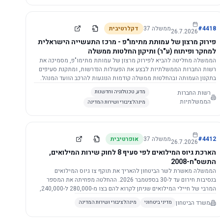
התשתית.
4418
#
ממשלה
37
דקלרטיבית
26.7.2026
פירוק מרצון של עמותת מתימו"פ - מרכז התעשייה הישראלית
למחקר ופיתוח (ע"ר) ותיקון החלטות ממשלה
הממשלה מחליטה להביא לפירוק מרצון של עמותת מתימו"פ, מסמיכה את
רשות החברות הממשלתיות לבצע את הפעולות הנדרשות, ומתקנת סעיפים
בתקנון העמותה ובהחלטות ממשלה קודמות הנוגעות להרכב הוועד המנהל.
רשות החברות
מדע, טכנולוגיה וחדשנות
הממשלתיות
מינהל ציבורי ושירות המדינה
4412
#
ממשלה
37
אופרטיבית
26.7.2026
הארכת גיוס המילואים לפי סעיף 8 לחוק שירות המילואים,
התשס"ח-2008
הממשלה מאשרת לשר הביטחון להאריך את תוקף צו גיוס המילואים
בנסיבות חירום עד ל-30 בספטמבר 2026. ההחלטה מפחיתה את המספר
המרבי של חיילי המילואים שניתן לקרוא להם בצו מ-280,000 ל-240,000,
ומסמיכה גורמים צבאיים לקרוא לחיילים לשירות תוך הגדרת תנאים לגיוס
משרד הביטחון
מדיני ביטחוני
מינהל ציבורי ושירות המדינה
חוזר.