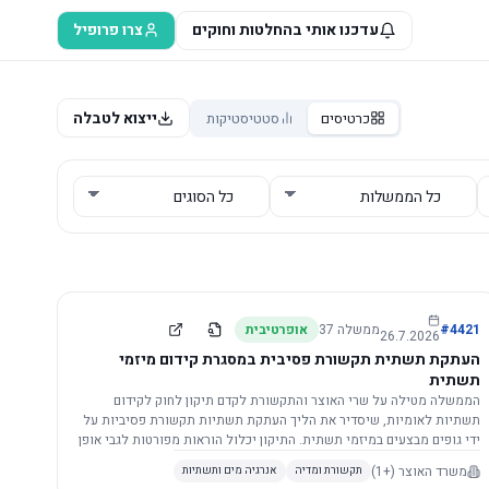
עדכנו אותי בהחלטות וחוקים
צרו פרופיל
ייצוא לטבלה
כרטיסים
סטטיסטיקות
4421
#
ממשלה
37
אופרטיבית
26.7.2026
העתקת תשתית תקשורת פסיבית במסגרת קידום מיזמי
תשתית
הממשלה מטילה על שרי האוצר והתקשורת לקדם תיקון לחוק לקידום
תשתיות לאומיות, שיסדיר את הליך העתקת תשתיות תקשורת פסיביות על
ידי גופים מבצעים במיזמי תשתית. התיקון יכלול הוראות מפורטות לגבי אופן
הביצוע, התייעצות עם ספקים מורשים, מועדי הודעות, תשלום עלויות
משרד האוצר
(+1)
תקשורת ומדיה
אנרגיה מים ותשתיות
לספקים, ודרישות לקבלנים מוסמכים, במטרה לייעל את קידום מיזמי