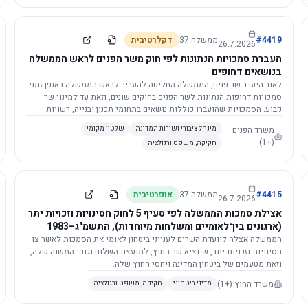
4419
#
ממשלה
37
דקלרטיבית
26.7.2026
העברת סמכויות הנתונות לפי חוק משר הפנים לראש הממשלה
בנושאים דחופים
לאור היעדר שר פנים, הממשלה החליטה להעביר לראש הממשלה באופן זמני
סמכויות דחופות הנתונות לשר הפנים בחוקים שונים, וזאת עד למינוי שר
קבוע. הסמכויות שהועברו כוללות נושאים בתחומי תכנון ובנייה, רשויות
מקומיות, כניסה לישראל, הסדרת מקומות רחצה ועוד, וההחלטה תובא
משרד הפנים
מינהל ציבורי ושירות המדינה
שלטון מקומי
לאישור הכנסת. עם מינוי שר פנים, הסמכויות יחזרו אליו אוטומטית.
(+1)
חקיקה, משפט ורגולציה
4415
#
ממשלה
37
אופרטיבית
26.7.2026
אצילת סמכות הממשלה לפי סעיף 5 לחוק חסינויות וזכויות יתר
(ארגונים בין־לאומיים ומשלחות מיוחדות), התשמ"ג–1983
לוועדת השרים לענייני ביטחון לאומי
הממשלה אצלה לוועדת השרים לענייני ביטחון לאומי את הסמכות לאשר צו
חסינויות וזכויות יתר, שיוציא שר החוץ, למועצת השלום וגופי המשנה שלה,
וזאת מטעמים של ביטחון המדינה ויחסי החוץ שלה.
משרד החוץ
(+1)
מדיני ביטחוני
חקיקה, משפט ורגולציה