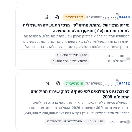
התשתית.
4418
#
ממשלה
37
דקלרטיבית
26.7.2026
פירוק מרצון של עמותת מתימו"פ - מרכז התעשייה הישראלית
למחקר ופיתוח (ע"ר) ותיקון החלטות ממשלה
הממשלה מחליטה להביא לפירוק מרצון של עמותת מתימו"פ, מסמיכה את
רשות החברות הממשלתיות לבצע את הפעולות הנדרשות, ומתקנת סעיפים
בתקנון העמותה ובהחלטות ממשלה קודמות הנוגעות להרכב הוועד המנהל.
רשות החברות
מדע, טכנולוגיה וחדשנות
הממשלתיות
מינהל ציבורי ושירות המדינה
4412
#
ממשלה
37
אופרטיבית
26.7.2026
הארכת גיוס המילואים לפי סעיף 8 לחוק שירות המילואים,
התשס"ח-2008
הממשלה מאשרת לשר הביטחון להאריך את תוקף צו גיוס המילואים
בנסיבות חירום עד ל-30 בספטמבר 2026. ההחלטה מפחיתה את המספר
המרבי של חיילי המילואים שניתן לקרוא להם בצו מ-280,000 ל-240,000,
ומסמיכה גורמים צבאיים לקרוא לחיילים לשירות תוך הגדרת תנאים לגיוס
משרד הביטחון
מדיני ביטחוני
מינהל ציבורי ושירות המדינה
חוזר.