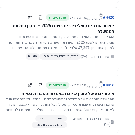
4420
#
ממשלה
37
אופרטיבית
26.7.2026
יישום הסכמים קואליציוניים בשנת 2026 – תיקון החלטת
הממשלה
ההחלטה מתקנת החלטות ממשלה קודמות בנוגע ליישום הסכמים
קואליציוניים לשנת 2026, ומאחדת מספר סעיפי תקציב במשרד המורשת
לסעיף אחד בסך 47,307 אלפי ש"ח לתמיכה בעמותות לשימור אתרים.
הסכום יופחת ב-3%, ויישום ההחלטה מותנה בקבלת חוות דעת מקצועית
משרד המורשת
(+2)
תקציב, פיננסים, ביטוח ומיסוי
מורשת
ומשפטית מהמשרד הרלוונטי, תוך הקפדה על נהלים קיימים ומניעת כפל
תקצוב. בנוסף, כל שינוי בסכומים הכוללים להסכמים קואליציוניים יגרור
הפחתה יחסית בסכום זה.
4416
#
ממשלה
37
אופרטיבית
26.7.2026
איסור יבוא של טובין שיוצרו באמצעות עבודת כפייה
הממשלה מנחה את שר הכלכלה והתעשייה לקבוע הסדר שיאסור יבוא טובין
שיוצרו באמצעות עבודת כפייה, ומטילה על צוות בין-משרדי לגבש מנגנון
ליישום אפקטיבי של האיסור, כולל קביעת גורם מחליט ורשימות רלוונטיות.
משרד הכלכלה והתעשייה
תעשייה מסחר ומשק
(+1)
חקיקה, משפט ורגולציה