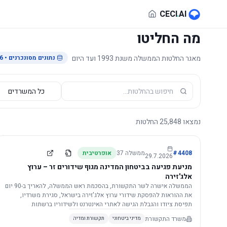
לג לתוכן הראשי
CECI
.
AI
מה החליטו
מאגר החלטות הממשלה משנת 1993 ועד היום
נתונים מסונכרנים
• 29.7.2026
נמצאו
25,848
החלטות
4408
#
ממשלה
37
אופרטיבית
29.7.2026
מניעת פגיעה בביטחון המדינה מגוף שידורים זר – ערוץ
אלג'זירה
הממשלה אישרה לשר התקשורת, בהסכמת ראש הממשלה, להאריך ב-90 יום
את ההוראות להפסקת שידורי ערוץ אלג'זירה בישראל, סגירת משרדיו,
תפיסת ציודו והגבלת הגישה לאתרי האינטרנט ולשידוריו ברשתות
החברתיות, וזאת בשל פגיעה ממשית בביטחון המדינה.
משרד התקשורת
מדיני ביטחוני
תקשורת ומדיה