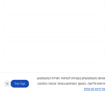
אנחנו משתמשים בעוגיות לשיפור חוויית המשתמש
וניתוח גלישה. המשך השימוש באתר מהווה הסכמה.
קבל הכל
מדיניות פרטיות
עוזר לחוקר
מנתח החלטות ממשלה
מנתח מדיניות
מה החליטו
דוחות המוניטור
נגישות
|
פרטיות
|
CECI.AI
2026
©