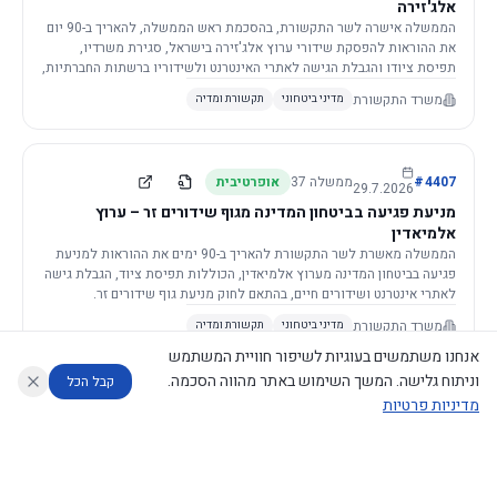
אלג'זירה
הממשלה אישרה לשר התקשורת, בהסכמת ראש הממשלה, להאריך ב-90 יום
את ההוראות להפסקת שידורי ערוץ אלג'זירה בישראל, סגירת משרדיו,
תפיסת ציודו והגבלת הגישה לאתרי האינטרנט ולשידוריו ברשתות החברתיות,
וזאת בשל פגיעה ממשית בביטחון המדינה.
משרד התקשורת
מדיני ביטחוני
תקשורת ומדיה
4407
#
ממשלה
37
אופרטיבית
29.7.2026
מניעת פגיעה בביטחון המדינה מגוף שידורים זר – ערוץ
אלמיאדין
הממשלה מאשרת לשר התקשורת להאריך ב-90 ימים את ההוראות למניעת
פגיעה בביטחון המדינה מערוץ אלמיאדין, הכוללות תפיסת ציוד, הגבלת גישה
לאתרי אינטרנט ושידורים חיים, בהתאם לחוק מניעת גוף שידורים זר.
משרד התקשורת
מדיני ביטחוני
תקשורת ומדיה
אנחנו משתמשים בעוגיות לשיפור חוויית המשתמש
וניתוח גלישה. המשך השימוש באתר מהווה הסכמה.
קבל הכל
מדיניות פרטיות
4421
#
ממשלה
37
אופרטיבית
26.7.2026
העתקת תשתית תקשורת פסיבית במסגרת קידום מיזמי
עוזר לחוקר
מנתח החלטות ממשלה
מנתח מדיניות
מה החליטו
דוחות המוניטור
תשתית
הממשלה מטילה על שרי האוצר והתקשורת לקדם תיקון לחוק לקידום
נגישות
|
פרטיות
|
CECI.AI
2026
©