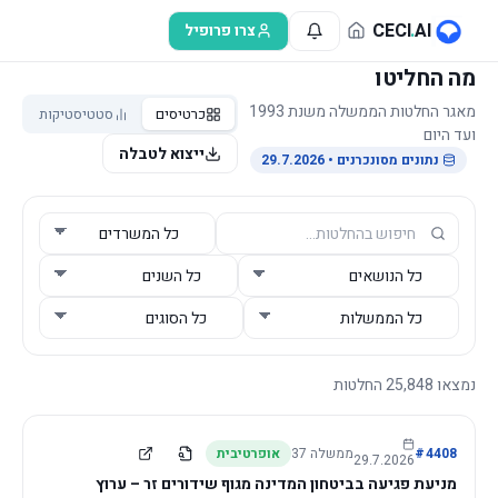
לג לתוכן הראשי
CECI
.
AI
צרו פרופיל
מה החליטו
מאגר החלטות הממשלה משנת 1993
כרטיסים
סטטיסטיקות
ועד היום
ייצוא לטבלה
נתונים מסונכרנים
• 29.7.2026
נמצאו
25,848
החלטות
4408
#
ממשלה
37
אופרטיבית
29.7.2026
מניעת פגיעה בביטחון המדינה מגוף שידורים זר – ערוץ