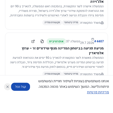
אלג'זירה
הממשלה אישרה לשר התקשורת, בהסכמת ראש הממשלה, להאריך ב-90 יום
את ההוראות להפסקת שידורי ערוץ אלג'זירה בישראל, סגירת משרדיו,
תפיסת ציודו והגבלת הגישה לאתרי האינטרנט ולשידוריו ברשתות החברתיות,
וזאת בשל פגיעה ממשית בביטחון המדינה.
משרד התקשורת
מדיני ביטחוני
תקשורת ומדיה
4407
#
ממשלה
37
אופרטיבית
29.7.2026
מניעת פגיעה בביטחון המדינה מגוף שידורים זר – ערוץ
אלמיאדין
הממשלה מאשרת לשר התקשורת להאריך ב-90 ימים את ההוראות למניעת
פגיעה בביטחון המדינה מערוץ אלמיאדין, הכוללות תפיסת ציוד, הגבלת גישה
לאתרי אינטרנט ושידורים חיים, בהתאם לחוק מניעת גוף שידורים זר.
משרד התקשורת
מדיני ביטחוני
תקשורת ומדיה
אנחנו משתמשים בעוגיות לשיפור חוויית המשתמש
וניתוח גלישה. המשך השימוש באתר מהווה הסכמה.
קבל הכל
מדיניות פרטיות
4421
#
ממשלה
37
אופרטיבית
26.7.2026
העתקת תשתית תקשורת פסיבית במסגרת קידום מיזמי
עוזר לחוקר
מנתח החלטות ממשלה
מנתח מדיניות
מה החליטו
דוחות המוניטור
תשתית
הממשלה מטילה על שרי האוצר והתקשורת לקדם תיקון לחוק לקידום
נגישות
|
פרטיות
|
CECI.AI
2026
©