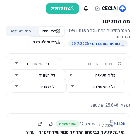
לג לתוכן הראשי
CECI
.
AI
צרו פרופיל
מה החליטו
מאגר החלטות הממשלה משנת 1993
כרטיסים
סטטיסטיקות
ועד היום
ייצוא לטבלה
נתונים מסונכרנים
• 29.7.2026
נמצאו
25,848
החלטות
4408
#
ממשלה
37
אופרטיבית
29.7.2026
מניעת פגיעה בביטחון המדינה מגוף שידורים זר – ערוץ