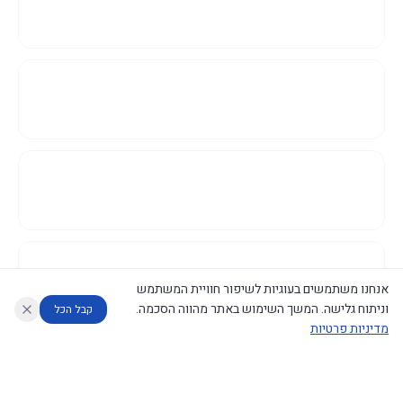
אנחנו משתמשים בעוגיות לשיפור חוויית המשתמש
וניתוח גלישה. המשך השימוש באתר מהווה הסכמה.
קבל הכל
מדיניות פרטיות
עוזר לחוקר
מנתח החלטות ממשלה
מנתח מדיניות
מה החליטו
דוחות המוניטור
נגישות
|
פרטיות
|
CECI.AI
2026
©