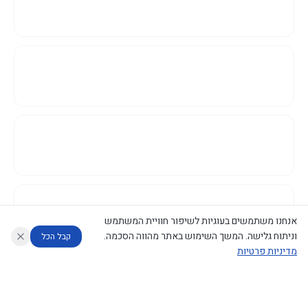
אנחנו משתמשים בעוגיות לשיפור חוויית המשתמש
וניתוח גלישה. המשך השימוש באתר מהווה הסכמה.
קבל הכל
מדיניות פרטיות
עוזר לחוקר
מנתח החלטות ממשלה
מנתח מדיניות
מה החליטו
דוחות המוניטור
נגישות
|
פרטיות
|
CECI.AI
2026
©