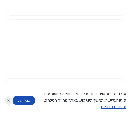
אנחנו משתמשים בעוגיות לשיפור חוויית המשתמש
וניתוח גלישה. המשך השימוש באתר מהווה הסכמה.
קבל הכל
מדיניות פרטיות
עוזר לחוקר
מנתח החלטות ממשלה
מנתח מדיניות
מה החליטו
דוחות המוניטור
נגישות
|
פרטיות
|
CECI.AI
2026
©